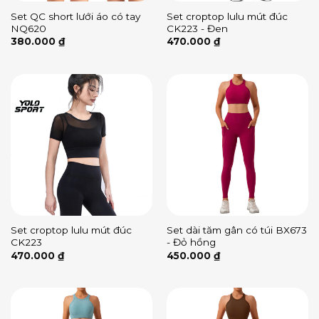
Set QC short lưới áo có tay
Set croptop lulu mút đúc
NQ620
CK223 - Đen
380.000
₫
470.000
₫
Set croptop lulu mút đúc
Set dài tăm gân có túi BX673
CK223
- Đỏ hồng
470.000
₫
450.000
₫