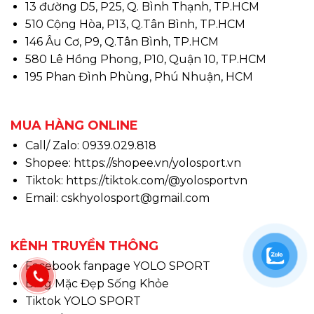
13 đường D5, P25, Q. Bình Thạnh, TP.HCM
510 Cộng Hòa, P13, Q.Tân Bình, TP.HCM
146 Âu Cơ, P9, Q.Tân Bình, TP.HCM
580 Lê Hồng Phong, P10, Quận 10, TP.HCM
195 Phan Đình Phùng, Phú Nhuận, HCM
MUA HÀNG ONLINE
Call/ Zalo: 0939.029.818
Shopee:
https://shopee.vn/yolosport.vn
Tiktok:
https://tiktok.com/@yolosportvn
Email: cskhyolosport@gmail.com
KÊNH TRUYỀN THÔNG
Facebook fanpage YOLO SPORT
Blog Mặc Đẹp Sống Khỏe
Tiktok YOLO SPORT