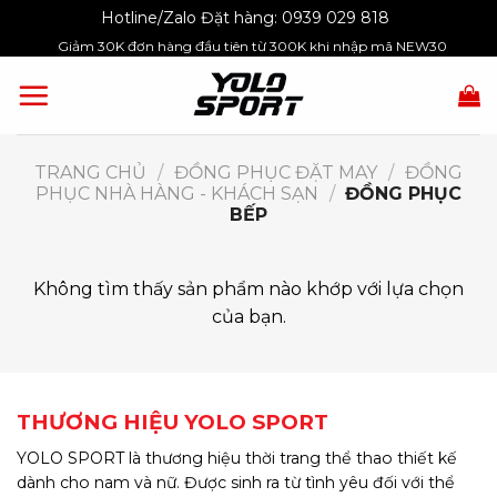
Skip
Hotline/Zalo Đặt hàng:
0939 029 818
to
Giảm 30K đơn hàng đầu tiên từ 300K khi nhập mã NEW30
content
TRANG CHỦ
/
ĐỒNG PHỤC ĐẶT MAY
/
ĐỒNG
PHỤC NHÀ HÀNG - KHÁCH SẠN
/
ĐỒNG PHỤC
BẾP
Không tìm thấy sản phẩm nào khớp với lựa chọn
của bạn.
THƯƠNG HIỆU YOLO SPORT
YOLO SPORT là thương hiệu thời trang thể thao thiết kế
dành cho nam và nữ. Được sinh ra từ tình yêu đối với thể