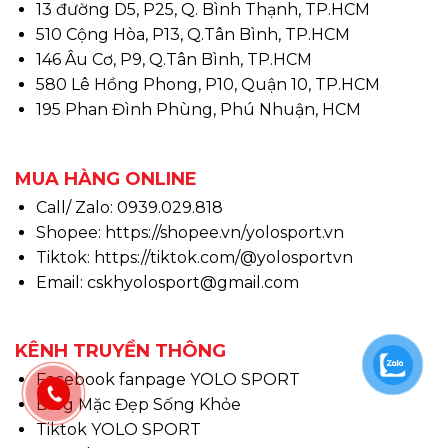
13 đường D5, P25, Q. Bình Thạnh, TP.HCM
510 Cộng Hòa, P13, Q.Tân Bình, TP.HCM
146 Âu Cơ, P9, Q.Tân Bình, TP.HCM
580 Lê Hồng Phong, P10, Quận 10, TP.HCM
195 Phan Đình Phùng, Phú Nhuận, HCM
MUA HÀNG ONLINE
Call/ Zalo: 0939.029.818
Shopee:
https://shopee.vn/yolosport.vn
Tiktok:
https://tiktok.com/@yolosportvn
Email: cskhyolosport@gmail.com
KÊNH TRUYỀN THÔNG
Facebook fanpage YOLO SPORT
Blog Mặc Đẹp Sống Khỏe
Tiktok YOLO SPORT