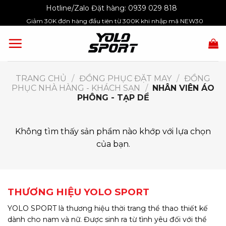
Skip
Hotline/Zalo Đặt hàng:
0939 029 818
to
Giảm 30K đơn hàng đầu tiên từ 300K khi nhập mã NEW30
content
TRANG CHỦ
/
ĐỒNG PHỤC ĐẶT MAY
/
ĐỒNG
PHỤC NHÀ HÀNG - KHÁCH SẠN
/
NHÂN VIÊN ÁO
PHÔNG - TẠP DỀ
Không tìm thấy sản phẩm nào khớp với lựa chọn
của bạn.
THƯƠNG HIỆU YOLO SPORT
YOLO SPORT là thương hiệu thời trang thể thao thiết kế
dành cho nam và nữ. Được sinh ra từ tình yêu đối với thể