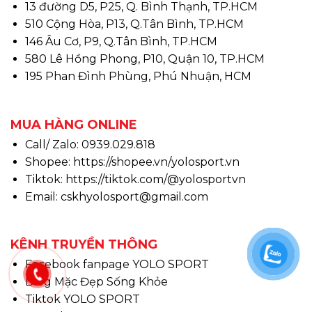
13 đường D5, P25, Q. Bình Thạnh, TP.HCM
510 Cộng Hòa, P13, Q.Tân Bình, TP.HCM
146 Âu Cơ, P9, Q.Tân Bình, TP.HCM
580 Lê Hồng Phong, P10, Quận 10, TP.HCM
195 Phan Đình Phùng, Phú Nhuận, HCM
MUA HÀNG ONLINE
Call/ Zalo: 0939.029.818
Shopee:
https://shopee.vn/yolosport.vn
Tiktok:
https://tiktok.com/@yolosportvn
Email: cskhyolosport@gmail.com
KÊNH TRUYỀN THÔNG
Facebook fanpage YOLO SPORT
Blog Mặc Đẹp Sống Khỏe
Tiktok YOLO SPORT