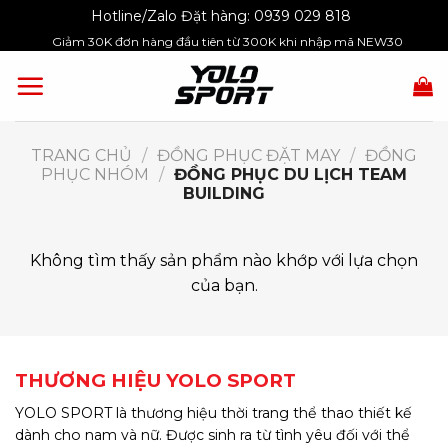
Skip
Hotline/Zalo Đặt hàng:
0939 029 818
to
Giảm 30K đơn hàng đầu tiên từ 300K khi nhập mã NEW30
content
TRANG CHỦ
/
ĐỒNG PHỤC ĐẶT MAY
/
ĐỒNG
PHỤC NHÓM
/
ĐỒNG PHỤC DU LỊCH TEAM
BUILDING
Không tìm thấy sản phẩm nào khớp với lựa chọn
của bạn.
THƯƠNG HIỆU YOLO SPORT
YOLO SPORT là thương hiệu thời trang thể thao thiết kế
dành cho nam và nữ. Được sinh ra từ tình yêu đối với thể