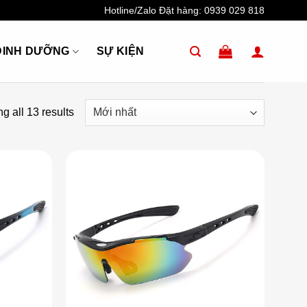
Hotline/Zalo Đặt hàng:
0939 029 818
DINH DƯỠNG
SỰ KIỆN
g all 13 results