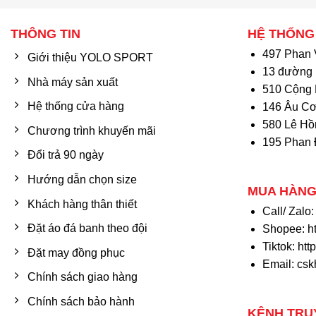
THÔNG TIN
HỆ THỐNG
497 Phan 
Giới thiệu YOLO SPORT
13 đường 
Nhà máy sản xuất
510 Cộng 
Hệ thống cửa hàng
146 Âu Cơ
580 Lê Hồ
Chương trình khuyến mãi
195 Phan 
Đổi trả 90 ngày
Hướng dẫn chọn size
MUA HÀNG
Khách hàng thân thiết
Call/ Zalo
Đặt áo đá banh theo đội
Shopee:
h
Tiktok:
htt
Đặt may đồng phục
Email: cs
Chính sách giao hàng
Chính sách bảo hành
KÊNH TRU