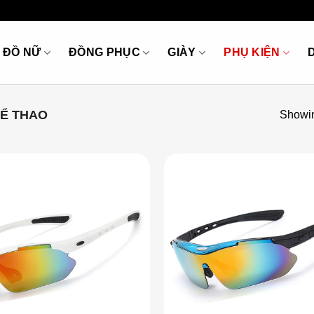
ĐỒ NỮ
ĐỒNG PHỤC
GIÀY
PHỤ KIỆN
HỂ THAO
Showin