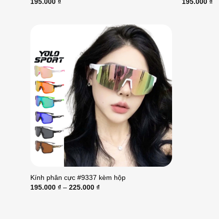
195.000
₫
195.000
₫
Kính phân cực #9337 kèm hộp
195.000
₫
–
225.000
₫