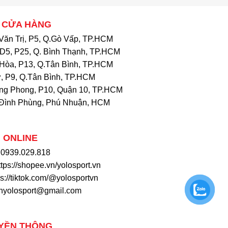
 CỬA HÀNG
Văn Trị, P5, Q.Gò Vấp, TP.HCM
D5, P25, Q. Bình Thạnh, TP.HCM
Hòa, P13, Q.Tân Bình, TP.HCM
, P9, Q.Tân Bình, TP.HCM
ng Phong, P10, Quận 10, TP.HCM
Đình Phùng, Phú Nhuận, HCM
 ONLINE
: 0939.029.818
ttps://shopee.vn/yolosport.vn
ps://tiktok.com/@yolosportvn
khyolosport@gmail.com
YỀN THÔNG