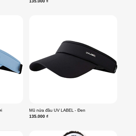
135.000
₫
i
Mũ nửa đầu UV LABEL - Đen
135.000
₫