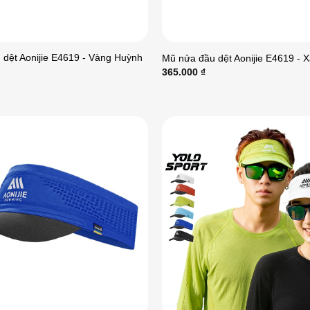
dệt Aonijie E4619 - Vàng Huỳnh
Mũ nửa đầu dệt Aonijie E4619 - 
365.000
₫