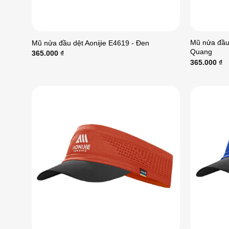
Mũ nửa đầu 
Mũ nửa đầu dệt Aonijie E4619 - Đen
Quang
365.000
₫
365.000
₫