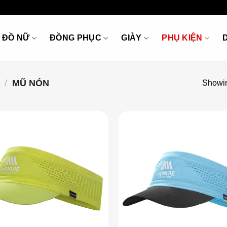
ĐỒ NỮ
ĐỒNG PHỤC
GIÀY
PHỤ KIỆN
/
MŨ NÓN
Showin