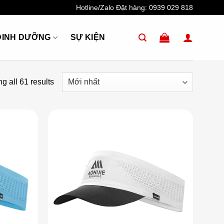
Hotline/Zalo Đặt hàng:
0939 029 818
DINH DƯỠNG
SỰ KIỆN
g all 61 results