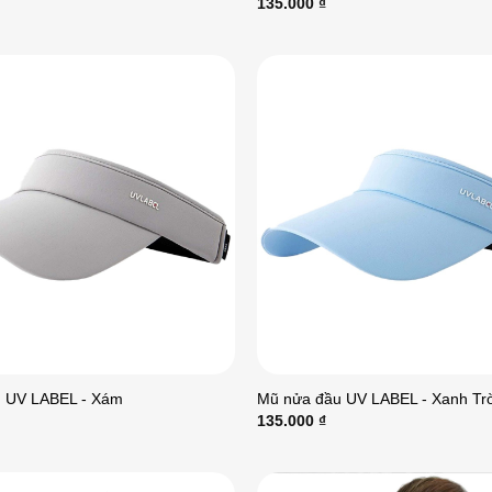
135.000
₫
 UV LABEL - Xám
Mũ nửa đầu UV LABEL - Xanh Trờ
135.000
₫