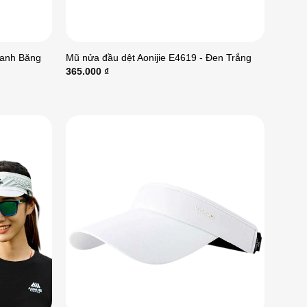
Xanh Băng
Mũ nửa đầu dệt Aonijie E4619 - Đen Trắng
365.000
₫