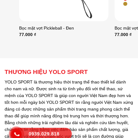
Bọc mặt vợt Pickleball - Đen
Bọc mặt vợt 
77.000
₫
77.000
₫
THƯƠNG HIỆU YOLO SPORT
YOLO SPORT là thương hiệu thời trang thể thao thiết kế dành
cho nam và nữ. Được sinh ra từ tình yêu đối với thể thao, sứ
mệnh của YOLO SPORT là giúp con người Việt Nam đẹp hơn và
tốt hơn mỗi ngày bởi YOLO SPORT tin rằng người Việt Nam xứng
đáng có được những sản phẩm thời trang mang phong cách thể
thao để giúp mình năng động trẻ trung hơn và thời thượng hơn.
Bằng chính những trải nghiệm lâu dài và nghiên cứu tâm huyết,
chúng tôi tin rằng bằng việc đảm bảo sản phẩm chất lượng, giá
0939.029.818
cả hợp lý và dịch vụ chăm sóc vượt trội sẽ là con đường giúp