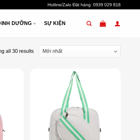
Hotline/Zalo Đặt hàng:
0939 029 818
DINH DƯỠNG
SỰ KIỆN
g all 30 results