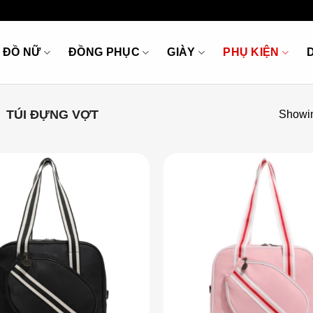
ĐỒ NỮ
ĐỒNG PHỤC
GIÀY
PHỤ KIỆN
TÚI ĐỰNG VỢT
Showin