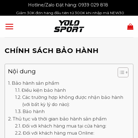
Skip
Hotline/Zalo Đặt hàng:
0939 029 818
to
Giảm 30K đơn hàng đầu tiên từ 300K khi nhập mã NEW30
content
CHÍNH SÁCH BẢO HÀNH
Nội dung
Bảo hành sản phẩm
Điều kiện bảo hành
Các trường hợp không được nhận bảo hành
(với bất kỳ lý do nào):
Bảo hành
Thủ tục và thời gian bảo hành sản phẩm
Đối với khách hàng mua tại cửa hàng:
Đối với khách hàng mua Online: