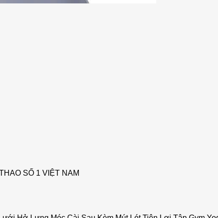
THAO SỐ 1 VIỆT NAM
i Lưới Hở Lưng Móc Cài Sau Kèm Mút Lót Tiện Lợi Tập Gym 