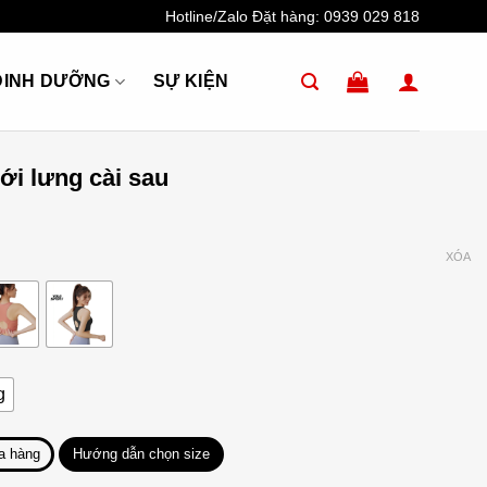
Hotline/Zalo Đặt hàng:
0939 029 818
DINH DƯỠNG
SỰ KIỆN
ới lưng cài sau
XÓA
g
a hàng
Hướng dẫn chọn size