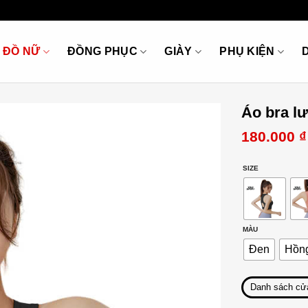
ĐỒ NỮ
ĐỒNG PHỤC
GIÀY
PHỤ KIỆN
Áo bra lư
180.000
₫
SIZE
MÀU
Đen
Hồn
Danh sách cử