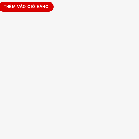
 cài sau số lượng
THÊM VÀO GIỎ HÀNG