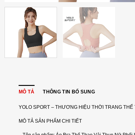
MÔ TẢ
THÔNG TIN BỔ SUNG
YOLO SPORT – THƯƠNG HIỆU THỜI TRANG THỂ 
MÔ TẢ SẢN PHẨM CHI TIẾT
– Tên sản phẩm: Áo Bra Thể Thao Vải Thun Nữ Phố