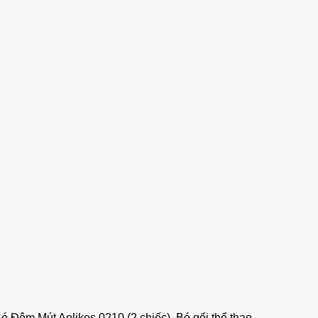
ệm Mút Aolikes 0210 (2 chiếc). Bó gối thể thao