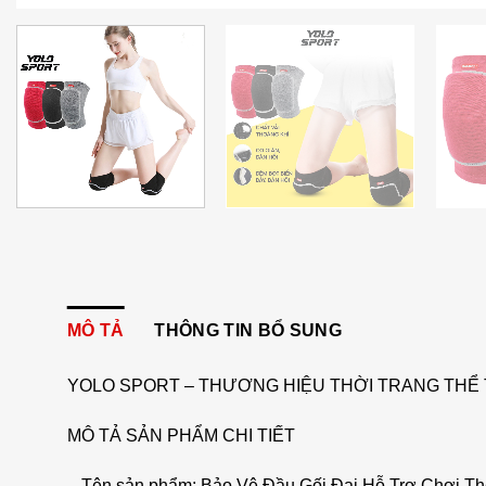
MÔ TẢ
THÔNG TIN BỔ SUNG
YOLO SPORT – THƯƠNG HIỆU THỜI TRANG THỂ 
MÔ TẢ SẢN PHẨM CHI TIẾT
– Tên sản phẩm: Bảo Vệ Đầu Gối Đai Hỗ Trợ Chơi Th