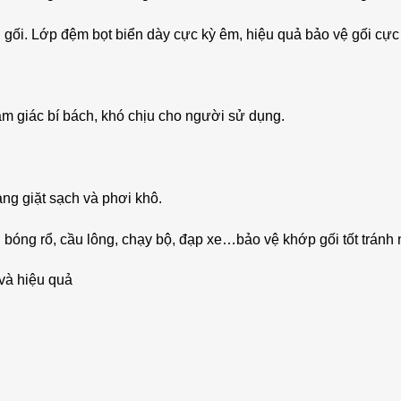
 gối. Lớp đệm bọt biển dày cực kỳ êm, hiệu quả bảo vệ gối cực
m giác bí bách, khó chịu cho người sử dụng.
àng giặt sạch và phơi khô.
, bóng rổ, cầu lông, chạy bộ, đạp xe…bảo vệ khớp gối tốt trá
 và hiệu quả