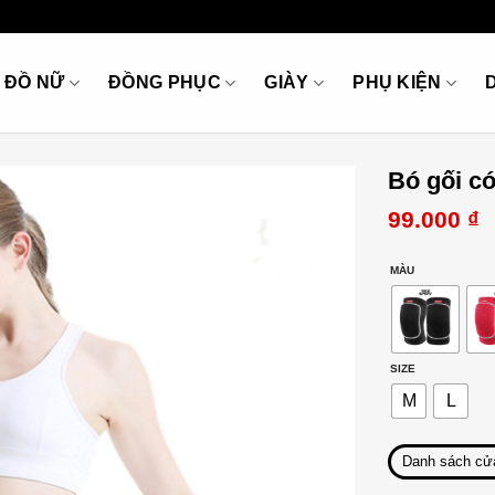
ĐỒ NỮ
ĐỒNG PHỤC
GIÀY
PHỤ KIỆN
Bó gối có
99.000
₫
MÀU
SIZE
M
L
Danh sách cử