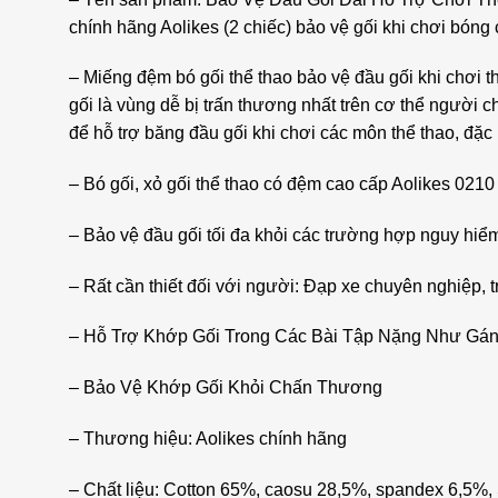
chính hãng Aolikes (2 chiếc) bảo vệ gối khi chơi bóng
– Miếng đệm bó gối thể thao bảo vệ đầu gối khi chơi t
gối là vùng dễ bị trấn thương nhất trên cơ thể người 
để hỗ trợ băng đầu gối khi chơi các môn thể thao, đặc
– Bó gối, xỏ gối thể thao có đệm cao cấp Aolikes 021
– Bảo vệ đầu gối tối đa khỏi các trường hợp nguy h
– Rất cần thiết đối với người: Đạp xe chuyên nghiệp, t
– Hỗ Trợ Khớp Gối Trong Các Bài Tập Nặng Như Gánh
– Bảo Vệ Khớp Gối Khỏi Chấn Thương
– Thương hiệu: Aolikes chính hãng
– Chất liệu: Cotton 65%, caosu 28,5%, spandex 6,5%, Sử