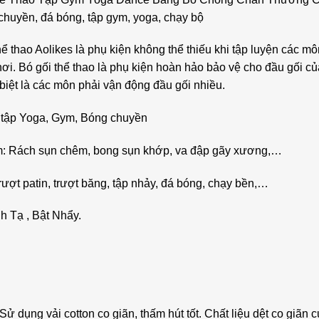
 chuyền, đá bóng, tập gym, yoga, chạy bộ
hể thao Aolikes là phụ kiện không thể thiếu khi tập luyện các 
chơi. Bó gối thể thao là phụ kiện hoàn hảo bảo vệ cho đầu gối c
 biệt là các môn phải vận động đầu gối nhiều.
0 tập Yoga, Gym, Bóng chuyền
iểm: Rách sụn chêm, bong sụn khớp, va đập gãy xương,…
rượt patin, trượt băng, tập nhảy, đá bóng, chạy bền,…
 Tạ , Bật Nhẩy.
 dụng vải cotton co giãn, thấm hút tốt. Chất liệu dệt co giãn c