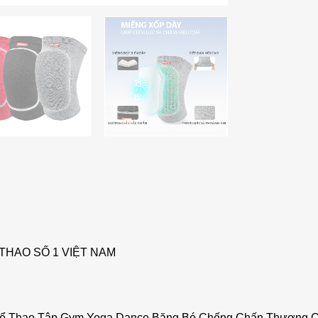
THAO SỐ 1 VIỆT NAM
ể Thao Tập Gym Yoga Dance Băng Bó Chống Chấn Thương Có Đ