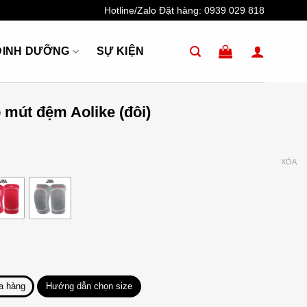
Hotline/Zalo Đặt hàng:
0939 029 818
DINH DƯỠNG
SỰ KIỆN
 mút đệm Aolike (đôi)
XÓA
a hàng
Hướng dẫn chọn size