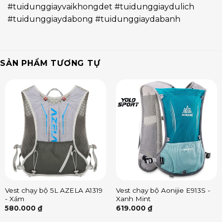
#tuidunggiayvaikhongdet #tuidunggiaydulich
#tuidunggiaydabong #tuidunggiaydabanh
SẢN PHẨM TƯƠNG TỰ
Vest chạy bộ 5L AZELA A1319
Vest chạy bộ Aonijie E913S -
- Xám
Xanh Mint
580.000
₫
619.000
₫