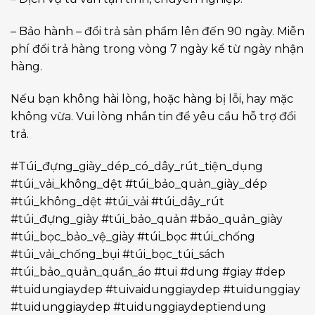
– Bảo hành – đổi trả sản phẩm lên đến 90 ngày. Miễn
phí đổi trả hàng trong vòng 7 ngày kể từ ngày nhận
hàng.
Nếu bạn không hài lòng, hoặc hàng bị lỗi, hay mặc
không vừa. Vui lòng nhắn tin để yêu cầu hỗ trợ đổi
trả.
#Túi_đựng_giày_dép_có_dây_rút_tiện_dụng
#túi_vải_không_dệt #túi_bảo_quản_giày_dép
#túi_không_dệt #túi_vải #túi_dây_rút
#túi_đựng_giày #túi_bảo_quản #bảo_quản_giày
#túi_bọc_bảo_vệ_giày #túi_bọc #túi_chống
#túi_vải_chống_bụi #túi_bọc_túi_sách
#túi_bảo_quản_quần_áo #tui #dung #giay #dep
#tuidungiaydep #tuivaidunggiaydep #tuidunggiay
#tuidunggiaydep #tuidunggiaydeptiendung