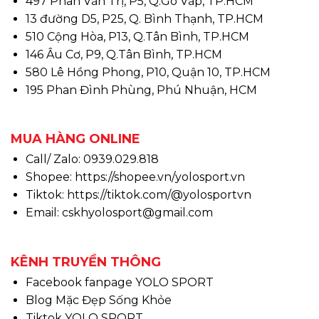
497 Phan Văn Trị, P5, Q.Gò Vấp, TP.HCM
13 đường D5, P25, Q. Bình Thạnh, TP.HCM
510 Cộng Hòa, P13, Q.Tân Bình, TP.HCM
146 Âu Cơ, P9, Q.Tân Bình, TP.HCM
580 Lê Hồng Phong, P10, Quận 10, TP.HCM
195 Phan Đình Phùng, Phú Nhuận, HCM
MUA HÀNG ONLINE
Call/ Zalo: 0939.029.818
Shopee:
https://shopee.vn/yolosport.vn
Tiktok:
https://tiktok.com/@yolosportvn
Email: cskhyolosport@gmail.com
KÊNH TRUYỀN THÔNG
Facebook fanpage YOLO SPORT
Blog Mặc Đẹp Sống Khỏe
Tiktok YOLO SPORT