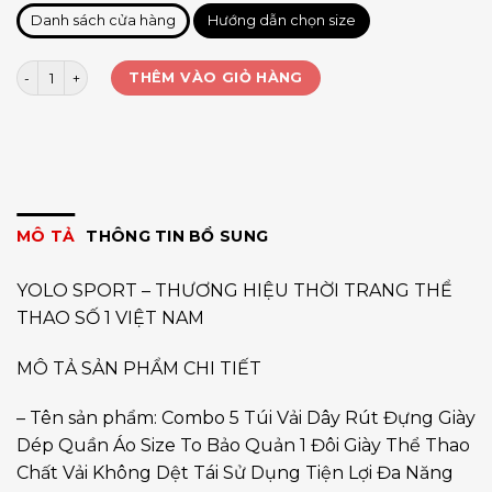
Danh sách cửa hàng
Hướng dẫn chọn size
Combo 5 Túi đựng giày dây rút siêu mỏng số lượng
THÊM VÀO GIỎ HÀNG
MÔ TẢ
THÔNG TIN BỔ SUNG
YOLO SPORT – THƯƠNG HIỆU THỜI TRANG THỂ
THAO SỐ 1 VIỆT NAM
MÔ TẢ SẢN PHẨM CHI TIẾT
– Tên sản phẩm: Combo 5 Túi Vải Dây Rút Đựng Giày
Dép Quần Áo Size To Bảo Quản 1 Đôi Giày Thể Thao
Chất Vải Không Dệt Tái Sử Dụng Tiện Lợi Đa Năng