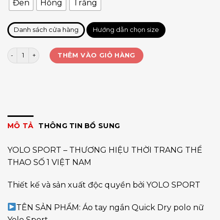
Đen
Hồng
Trắng
Danh sách cửa hàng
Hướng dẫn chọn size
Áo có cổ Tennis nữ Quick Dry YOLO viền cổ số lượng
THÊM VÀO GIỎ HÀNG
MÔ TẢ
THÔNG TIN BỔ SUNG
YOLO SPORT – THƯƠNG HIỆU THỜI TRANG THỂ
THAO SỐ 1 VIỆT NAM
Thiết kế và sản xuất độc quyền bởi YOLO SPORT
TÊN SẢN PHẨM: Áo tay ngắn Quick Dry polo nữ
Yolo Sport