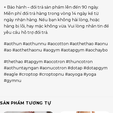
+ Bảo hành – đổi trả sản phẩm lên đến 90 ngày.
Miễn phí đổi trả hàng trong vòng 14 ngày kể từ
ngày nhận hàng. Nếu bạn không hài lòng, hoặc
hàng bị lỗi, hay mặc không vừa. Vui lòng nhắn tin để
yêu cầu hỗ trợ đổi trả.
#aothun #aothunnu #aocotton #aothethao #aonu
#ao #aothethaonu #aogym #aotapgym #aochaybo
#thethao #tapgym #aocotron #thuncotron
#aothuntayngan #aonucotron #dotap #dotapgym
#eagle #croptop #croptopnu #aoyoga #yoga
#gymnu
SẢN PHẨM TƯƠNG TỰ