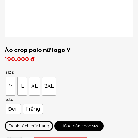
Áo crop polo nữ logo Y
190.000
₫
SIZE
M
L
XL
2XL
MÀU
Đen
Trắng
Danh sách cửa hàng
Hướng dẫn chọn size