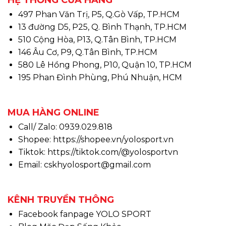
HỆ THỐNG CỬA HÀNG
497 Phan Văn Trị, P5, Q.Gò Vấp, TP.HCM
13 đường D5, P25, Q. Bình Thạnh, TP.HCM
510 Cộng Hòa, P13, Q.Tân Bình, TP.HCM
146 Âu Cơ, P9, Q.Tân Bình, TP.HCM
580 Lê Hồng Phong, P10, Quận 10, TP.HCM
195 Phan Đình Phùng, Phú Nhuận, HCM
MUA HÀNG ONLINE
Call/ Zalo: 0939.029.818
Shopee:
https://shopee.vn/yolosport.vn
Tiktok:
https://tiktok.com/@yolosportvn
Email: cskhyolosport@gmail.com
KÊNH TRUYỀN THÔNG
Facebook fanpage YOLO SPORT