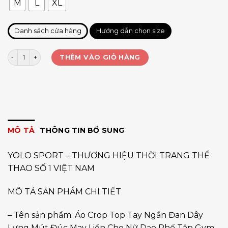
M
L
XL
Danh sách cửa hàng
Hướng dẫn chọn size
Áo croptop dây Xx lưng số lượng
THÊM VÀO GIỎ HÀNG
MÔ TẢ
THÔNG TIN BỔ SUNG
YOLO SPORT – THƯƠNG HIỆU THỜI TRANG THỂ
THAO SỐ 1 VIỆT NAM
MÔ TẢ SẢN PHẨM CHI TIẾT
– Tên sản phẩm: Áo Crop Top Tay Ngắn Đan Dây
Lưng Mút Đúc May Liền Cho Nữ Dạo Phố Tập Gym