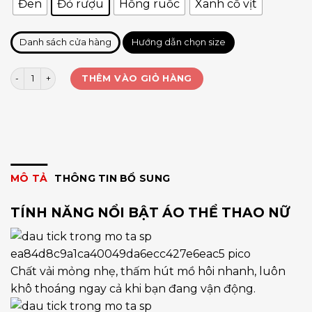
Đen
Đỏ rượu
Hồng ruốc
Xanh cổ vịt
Danh sách cửa hàng
Hướng dẫn chọn size
Áo croptop dêt Misshine số lượng
THÊM VÀO GIỎ HÀNG
MÔ TẢ
THÔNG TIN BỔ SUNG
TÍNH NĂNG NỔI BẬT ÁO THỂ THAO NỮ
Chất vải mỏng nhẹ, thấm hút mồ hôi nhanh, luôn
khô thoáng ngay cả khi bạn đang vận động.