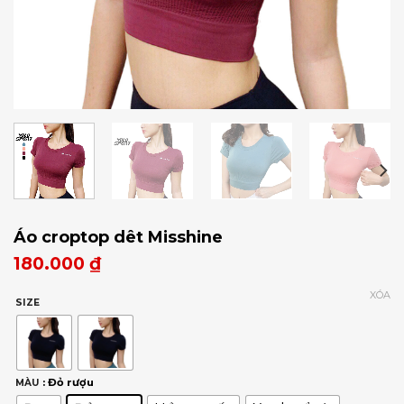
Áo croptop dêt Misshine
180.000
₫
XÓA
SIZE
: Đỏ rượu
MÀU