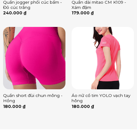
Quần jogger phối cúc bấm -
Quần dài mitao CM K109 -
Đỏ cúc trắng
Xám đậm
240.000
₫
179.000
₫
Quần short đùi chun mông -
Áo nữ cổ tim YOLO vạch tay
Hồng
hông
180.000
₫
180.000
₫