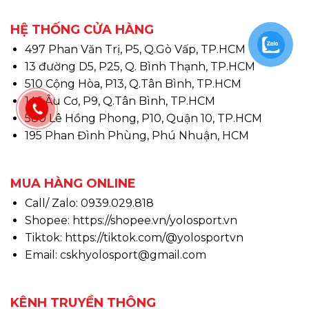
HỆ THỐNG CỬA HÀNG
497 Phan Văn Trị, P5, Q.Gò Vấp, TP.HCM
13 đường D5, P25, Q. Bình Thạnh, TP.HCM
510 Cộng Hòa, P13, Q.Tân Bình, TP.HCM
146 Âu Cơ, P9, Q.Tân Bình, TP.HCM
580 Lê Hồng Phong, P10, Quận 10, TP.HCM
195 Phan Đình Phùng, Phú Nhuận, HCM
MUA HÀNG ONLINE
Call/ Zalo: 0939.029.818
Shopee:
https://shopee.vn/yolosport.vn
Tiktok:
https://tiktok.com/@yolosportvn
Email: cskhyolosport@gmail.com
KÊNH TRUYỀN THÔNG