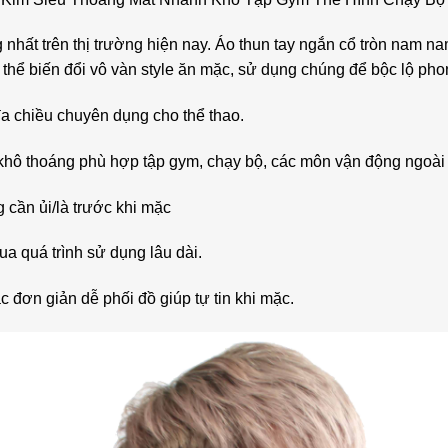
ng nhất trên thị trường hiện nay. Áo thun tay ngắn cổ tròn nam n
 thể biến đổi vô vàn style ăn mặc, sử dụng chúng để bộc lộ ph
 đa chiều chuyên dụng cho thể thao.
khô thoáng phù hợp tập gym, chạy bộ, các môn vận động ngoài t
g cần ủi/là trước khi mặc
a quá trình sử dụng lâu dài.
c đơn giản dễ phối đồ giúp tự tin khi mặc.