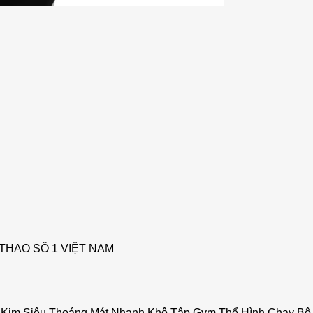
THAO SỐ 1 VIỆT NAM
ỗ Kim Siêu Thoáng Mát Nhanh Khô Tập Gym Thể Hình Chạy Bộ