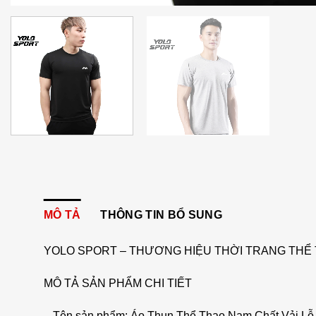
MÔ TẢ
THÔNG TIN BỔ SUNG
YOLO SPORT – THƯƠNG HIỆU THỜI TRANG THỂ 
MÔ TẢ SẢN PHẨM CHI TIẾT
– Tên sản phẩm: Áo Thun Thể Thao Nam Chất Vải L