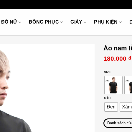
ĐỒ NỮ
ĐỒNG PHỤC
GIÀY
PHỤ KIỆN
Áo nam l
180.000
₫
SIZE
MÀU
Đen
Xám 
Danh sách cử