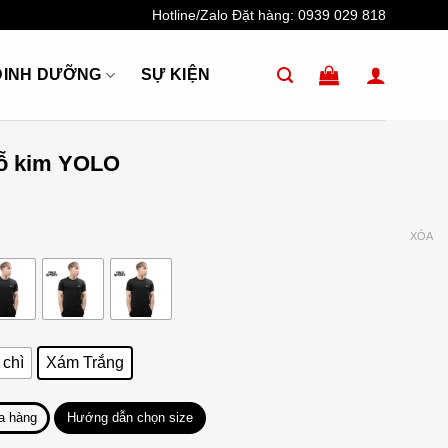
Hotline/Zalo Đặt hàng:
0939 029 818
DINH DƯỠNG
SỰ KIỆN
ỗ kim YOLO
XÓA
chì
Xám Trắng
a hàng
Hướng dẫn chọn size