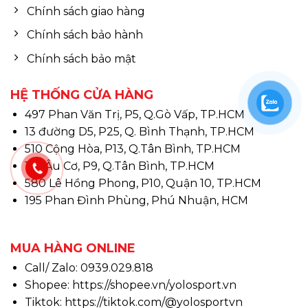
Chính sách giao hàng
Chính sách bảo hành
Chính sách bảo mật
HỆ THỐNG CỬA HÀNG
497 Phan Văn Trị, P5, Q.Gò Vấp, TP.HCM
13 đường D5, P25, Q. Bình Thạnh, TP.HCM
510 Cộng Hòa, P13, Q.Tân Bình, TP.HCM
146 Âu Cơ, P9, Q.Tân Bình, TP.HCM
580 Lê Hồng Phong, P10, Quận 10, TP.HCM
195 Phan Đình Phùng, Phú Nhuận, HCM
MUA HÀNG ONLINE
Call/ Zalo: 0939.029.818
Shopee:
https://shopee.vn/yolosport.vn
Tiktok:
https://tiktok.com/@yolosportvn