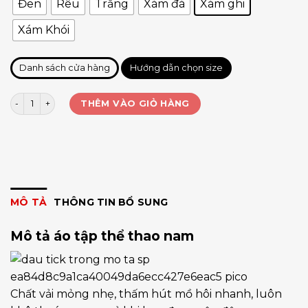
Đen
Rêu
Trắng
Xám đá
Xám ghi
Xám Khói
Danh sách cửa hàng
Hướng dẫn chọn size
Áo nam YOLO logo nổi 3D 7 màu vải xuất số lượng
THÊM VÀO GIỎ HÀNG
MÔ TẢ
THÔNG TIN BỔ SUNG
Mô tả áo tập thể thao nam
Chất vải mỏng nhẹ, thấm hút mồ hôi nhanh, luôn