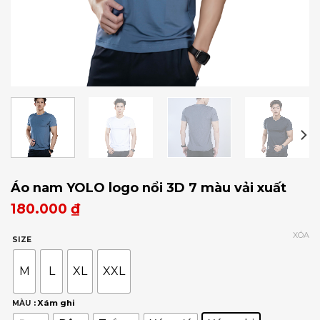
Áo nam YOLO logo nổi 3D 7 màu vải xuất
180.000
₫
XÓA
SIZE
M
L
XL
XXL
: Xám ghi
MÀU