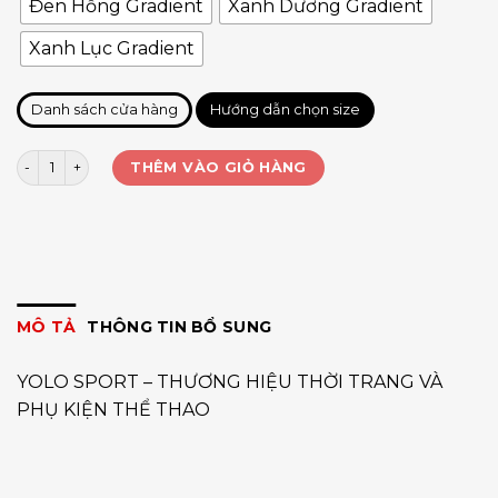
Đen Hồng Gradient
Xanh Dương Gradient
Xanh Lục Gradient
Danh sách cửa hàng
Hướng dẫn chọn size
Áo running YOLO ACTIVE Gradient số lượng
THÊM VÀO GIỎ HÀNG
MÔ TẢ
THÔNG TIN BỔ SUNG
YOLO SPORT – THƯƠNG HIỆU THỜI TRANG VÀ
PHỤ KIỆN THỂ THAO