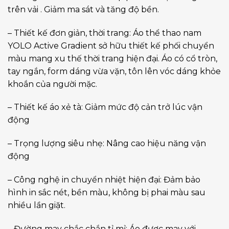
trên vải . Giảm ma sát và tăng độ bền.
– Thiết kế đơn giản, thời trang: Áo thể thao nam
YOLO Active Gradient sở hữu thiết kế phối chuyển
màu mang xu thế thời trang hiện đại. Áo có cổ tròn,
tay ngắn, form dáng vừa vặn, tôn lên vóc dáng khỏe
khoắn của người mặc.
– Thiết kế áo xẻ tà: Giảm mức độ cản trở lúc vận
động
– Trọng lượng siêu nhẹ: Nâng cao hiệu năng vận
động
– Công nghệ in chuyển nhiệt hiện đại: Đảm bảo
hình in sắc nét, bền màu, không bị phai màu sau
nhiều lần giặt.
– Đường may chắc chắn tỉ mỉ: Áo được may với