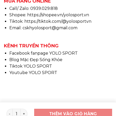
MUA HÀNG ONLINE
Call/ Zalo: 0939.029.818
Shopee:
https://shopee.vn/yolosport.vn
Tiktok:
https://tiktok.com/@yolosportvn
Email: cskhyolosport@gmail.com
KÊNH TRUYỀN THÔNG
Facebook fanpage YOLO SPORT
Blog Mặc Đẹp Sống Khỏe
Tiktok YOLO SPORT
Youtube YOLO SPORT
Copyright 2026 ©
www.yolosport.vn - Design & SEO
Áo running YOLO ACTIVE Gradient số lượng
THÊM VÀO GIỎ HÀNG