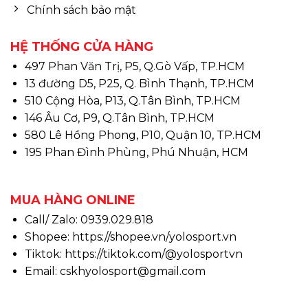
Chính sách bảo mật
HỆ THỐNG CỬA HÀNG
497 Phan Văn Trị, P5, Q.Gò Vấp, TP.HCM
13 đường D5, P25, Q. Bình Thạnh, TP.HCM
510 Cộng Hòa, P13, Q.Tân Bình, TP.HCM
146 Âu Cơ, P9, Q.Tân Bình, TP.HCM
580 Lê Hồng Phong, P10, Quận 10, TP.HCM
195 Phan Đình Phùng, Phú Nhuận, HCM
MUA HÀNG ONLINE
Call/ Zalo: 0939.029.818
Shopee:
https://shopee.vn/yolosport.vn
Tiktok:
https://tiktok.com/@yolosportvn
Email: cskhyolosport@gmail.com