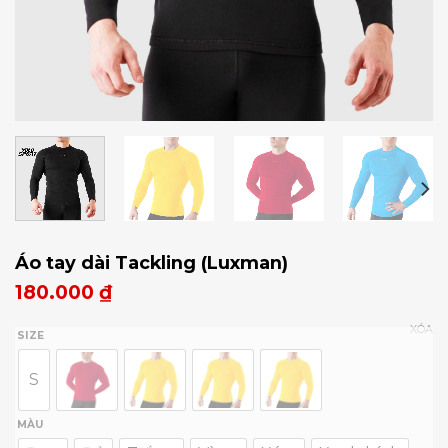
Áo tay dài Tackling (Luxman)
180.000
₫
XÓA
SIZE
S
MÀU