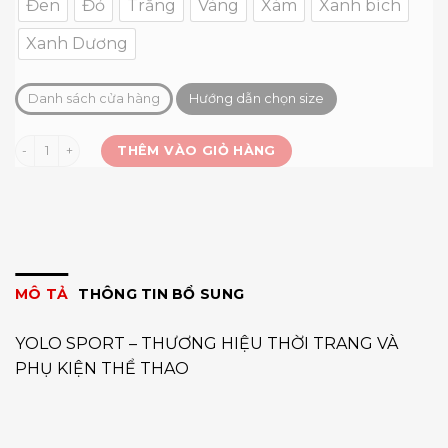
Đen
Đỏ
Trắng
Vàng
Xám
Xanh bích
Xanh Dương
Danh sách cửa hàng
Hướng dẫn chọn size
Áo tay dài Tackling (Luxman) số lượng
THÊM VÀO GIỎ HÀNG
MÔ TẢ
THÔNG TIN BỔ SUNG
YOLO SPORT – THƯƠNG HIỆU THỜI TRANG VÀ
PHỤ KIỆN THỂ THAO