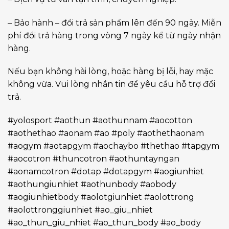
– Bảo hành – đổi trả sản phẩm lên đến 90 ngày. Miễn
phí đổi trả hàng trong vòng 7 ngày kể từ ngày nhận
hàng.
Nếu bạn không hài lòng, hoặc hàng bị lỗi, hay mặc
không vừa. Vui lòng nhắn tin để yêu cầu hỗ trợ đổi
trả.
#yolosport #aothun #aothunnam #aocotton
#aothethao #aonam #ao #poly #aothethaonam
#aogym #aotapgym #aochaybo #thethao #tapgym
#aocotron #thuncotron #aothuntayngan
#aonamcotron #dotap #dotapgym #aogiunhiet
#aothungiunhiet #aothunbody #aobody
#aogiunhietbody #aolotgiunhiet #aolottrong
#aolottronggiunhiet #ao_giu_nhiet
#ao_thun_giu_nhiet #ao_thun_body #ao_body