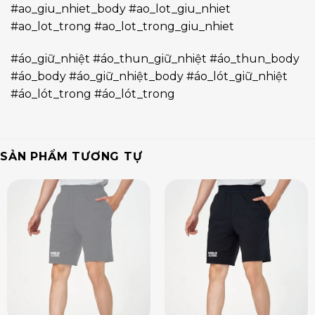
#ao_giu_nhiet_body #ao_lot_giu_nhiet
#ao_lot_trong #ao_lot_trong_giu_nhiet
#áo_giữ_nhiệt #áo_thun_giữ_nhiệt #áo_thun_body
#áo_body #áo_giữ_nhiệt_body #áo_lót_giữ_nhiệt
#áo_lót_trong #áo_lót_trong
SẢN PHẨM TƯƠNG TỰ