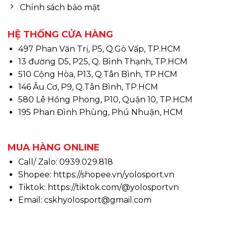
Chính sách bảo mật
HỆ THỐNG CỬA HÀNG
497 Phan Văn Trị, P5, Q.Gò Vấp, TP.HCM
13 đường D5, P25, Q. Bình Thạnh, TP.HCM
510 Cộng Hòa, P13, Q.Tân Bình, TP.HCM
146 Âu Cơ, P9, Q.Tân Bình, TP.HCM
580 Lê Hồng Phong, P10, Quận 10, TP.HCM
195 Phan Đình Phùng, Phú Nhuận, HCM
MUA HÀNG ONLINE
Call/ Zalo: 0939.029.818
Shopee:
https://shopee.vn/yolosport.vn
Tiktok:
https://tiktok.com/@yolosportvn
Email: cskhyolosport@gmail.com