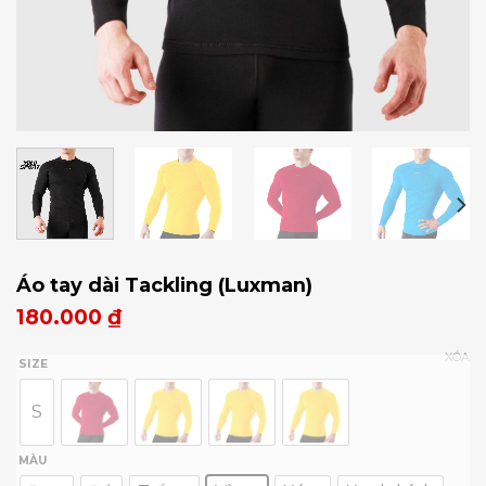
Áo tay dài Tackling (Luxman)
180.000
₫
XÓA
SIZE
S
MÀU