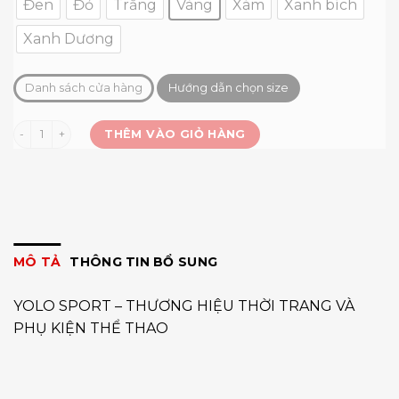
Đen
Đỏ
Trắng
Vàng
Xám
Xanh bích
Xanh Dương
Danh sách cửa hàng
Hướng dẫn chọn size
Áo tay dài Tackling (Luxman) số lượng
THÊM VÀO GIỎ HÀNG
MÔ TẢ
THÔNG TIN BỔ SUNG
YOLO SPORT – THƯƠNG HIỆU THỜI TRANG VÀ
PHỤ KIỆN THỂ THAO