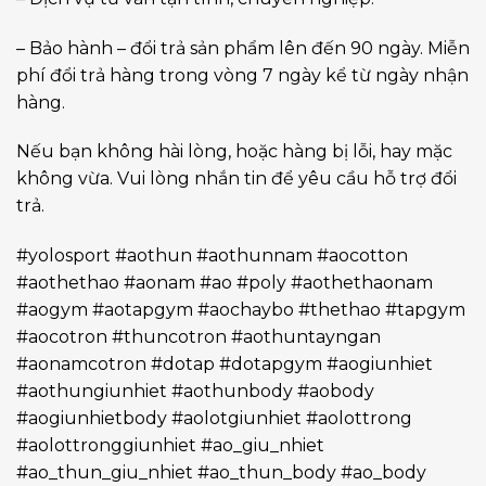
– Bảo hành – đổi trả sản phẩm lên đến 90 ngày. Miễn
phí đổi trả hàng trong vòng 7 ngày kể từ ngày nhận
hàng.
Nếu bạn không hài lòng, hoặc hàng bị lỗi, hay mặc
không vừa. Vui lòng nhắn tin để yêu cầu hỗ trợ đổi
trả.
#yolosport #aothun #aothunnam #aocotton
#aothethao #aonam #ao #poly #aothethaonam
#aogym #aotapgym #aochaybo #thethao #tapgym
#aocotron #thuncotron #aothuntayngan
#aonamcotron #dotap #dotapgym #aogiunhiet
#aothungiunhiet #aothunbody #aobody
#aogiunhietbody #aolotgiunhiet #aolottrong
#aolottronggiunhiet #ao_giu_nhiet
#ao_thun_giu_nhiet #ao_thun_body #ao_body