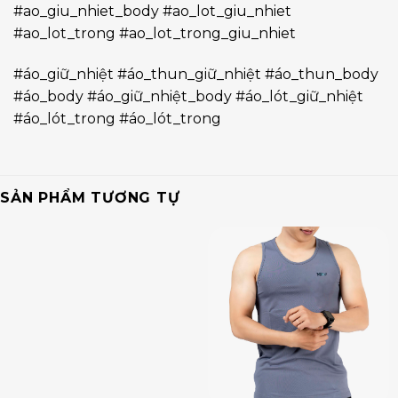
#ao_giu_nhiet_body #ao_lot_giu_nhiet
#ao_lot_trong #ao_lot_trong_giu_nhiet
#áo_giữ_nhiệt #áo_thun_giữ_nhiệt #áo_thun_body
#áo_body #áo_giữ_nhiệt_body #áo_lót_giữ_nhiệt
#áo_lót_trong #áo_lót_trong
SẢN PHẨM TƯƠNG TỰ