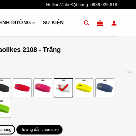
Hotline/Zalo Đặt hàng:
0939 029 818
DINH DƯỠNG
SỰ KIỆN
olikes 2108 - Trắng
XÓA
a hàng
Hướng dẫn chọn size