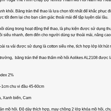
tránh khỏi. Băng trán thể thao là lựa chọn tốt nhất để khắc phụ
c tốt đem lại cho bạn cảm giác thoải mái để tập luyện dài lâu.
ôi dùng trong hoạt động thể thao, là phụ kiện được sử dụng th
ôi siêu nhanh, đem đến cho người dùng sự thoải mái, nâng cao 
i ra vải được sử dụng là cotton siêu nhẹ, tích hợp lớp lót hút 
rường, băng trán thể thao thấm mồ hôi Aolikes AL2108 được làm
andex 2%
+/-1cm chu vi đầu 45-60cm
á, Xanh biển, Cam
 cản mồ hôi. Độ dày thích hợp, may chồng 2 lớp khóa mồ hôi, c