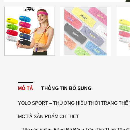
MÔ TẢ
THÔNG TIN BỔ SUNG
YOLO SPORT – THƯƠNG HIỆU THỜI TRANG THỂ 
MÔ TẢ SẢN PHẨM CHI TIẾT
– Tên sản phẩm: Băng Đô Băng Trán Thể Thao Tập 