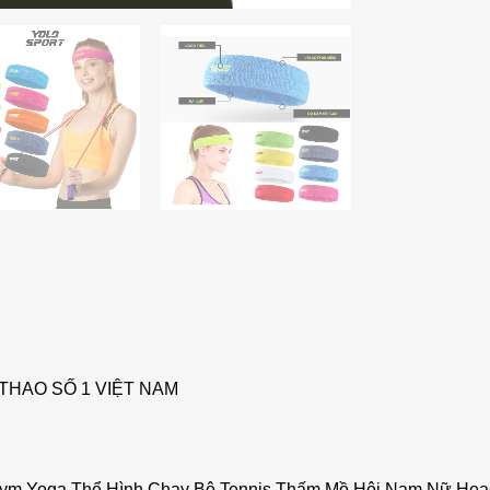
THAO SỐ 1 VIỆT NAM
Gym Yoga Thể Hình Chạy Bộ Tennis Thấm Mồ Hôi Nam Nữ Hea