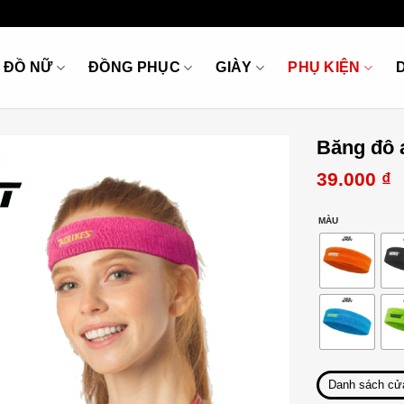
ĐỒ NỮ
ĐỒNG PHỤC
GIÀY
PHỤ KIỆN
Băng đô a
39.000
₫
MÀU
Danh sách cử