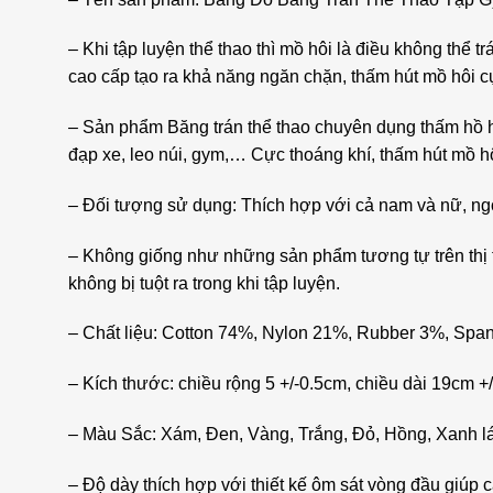
– Khi tập luyện thể thao thì mồ hôi là điều không thể 
cao cấp tạo ra khả năng ngăn chặn, thấm hút mồ hôi cự
– Sản phẩm Băng trán thể thao chuyên dụng thấm hồ h
đạp xe, leo núi, gym,… Cực thoáng khí, thấm hút mồ h
– Đối tượng sử dụng: Thích hợp với cả nam và nữ, ngoà
– Không giống như những sản phẩm tương tự trên thị t
không bị tuột ra trong khi tập luyện.
– Chất liệu: Cotton 74%, Nylon 21%, Rubber 3%, Sp
– Kích thước: chiều rộng 5 +/-0.5cm, chiều dài 19cm 
– Màu Sắc: Xám, Đen, Vàng, Trắng, Đỏ, Hồng, Xanh l
– Độ dày thích hợp với thiết kế ôm sát vòng đầu giúp