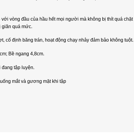
p với vòng đầu của hầu hết mọi người mà không bị thít quá chặt 
ị giãn quá mức.
ợt, cố định băng trán, hoạt động chạy nhảy đảm bảo không tuột.
45cm; Bề ngang 4,8cm.
i đang tập luyện.
xuống mắt và gương mặt khi tập