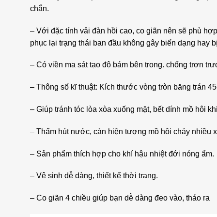
chắn.
– Với đặc tính vải đàn hồi cao, co giãn nên sẽ phù hợ
phục lại trạng thái ban đầu không gây biến dạng hay b
– Có viền ma sát tạo độ bám bên trong. chống trơn trư
– Thông số kĩ thuật: Kích thước vòng tròn băng trán 
– Giúp tránh tóc lòa xòa xuống mặt, bết dính mồ hôi kh
– Thấm hút nước, cản hiện tượng mồ hôi chảy nhiều 
– Sản phẩm thích hợp cho khí hậu nhiệt đới nóng ẩm.
– Vệ sinh dễ dàng, thiết kế thời trang.
– Co giãn 4 chiều giúp bạn dễ dàng đeo vào, tháo ra