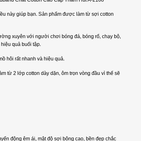
c điều này giúp bạn. Sản phẩm được làm từ sợi cotton
ường xuyên với người chơi bóng đá, bóng rổ, chạy bộ,
hiệu quả buổi tập.
mồ hôi rất nhanh và hiệu quả.
 từ 2 lớp cotton dày dặn, ôm trọn vòng đầu vì thế sẽ
huyển động êm ái, mật độ sợi bông cao, bền đẹp chắc