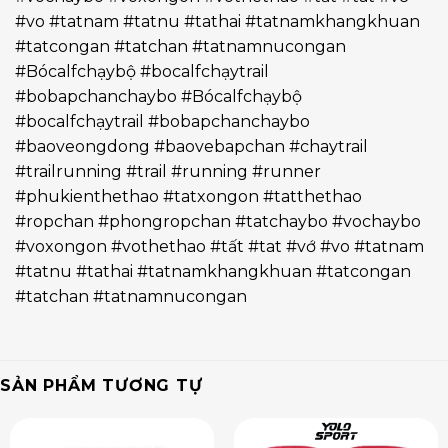
#vo #tatnam #tatnu #tathai #tatnamkhangkhuan
#tatcongan #tatchan #tatnamnucongan
#Bócalfchạybộ #bocalfchạytrail
#bobapchanchaybo #Bócalfchạybộ
#bocalfchạytrail #bobapchanchaybo
#baoveongdong #baovebapchan #chaytrail
#trailrunning #trail #running #runner
#phukienthethao #tatxongon #tatthethao
#ropchan #phongropchan #tatchaybo #vochaybo
#voxongon #vothethao #tất #tat #vớ #vo #tatnam
#tatnu #tathai #tatnamkhangkhuan #tatcongan
#tatchan #tatnamnucongan
SẢN PHẨM TƯƠNG TỰ