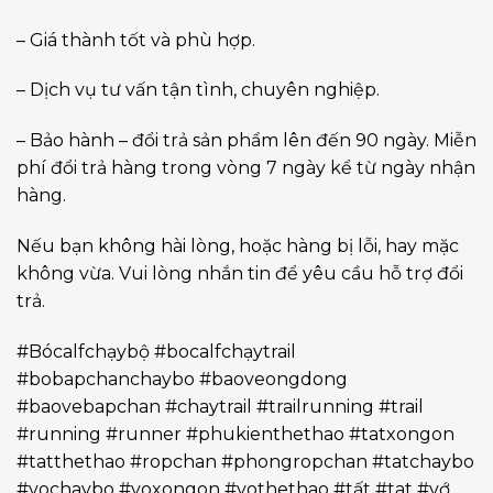
– Giá thành tốt và phù hợp.
– Dịch vụ tư vấn tận tình, chuyên nghiệp.
– Bảo hành – đổi trả sản phẩm lên đến 90 ngày. Miễn
phí đổi trả hàng trong vòng 7 ngày kể từ ngày nhận
hàng.
Nếu bạn không hài lòng, hoặc hàng bị lỗi, hay mặc
không vừa. Vui lòng nhắn tin để yêu cầu hỗ trợ đổi
trả.
#Bócalfchạybộ #bocalfchạytrail
#bobapchanchaybo #baoveongdong
#baovebapchan #chaytrail #trailrunning #trail
#running #runner #phukienthethao #tatxongon
#tatthethao #ropchan #phongropchan #tatchaybo
#vochaybo #voxongon #vothethao #tất #tat #vớ