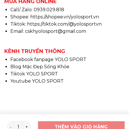
MUA HÀNG ONLINE
Call/ Zalo: 0939.029.818
Shopee:
https://shopee.vn/yolosport.vn
Tiktok:
https://tiktok.com/@yolosportvn
Email: cskhyolosport@gmail.com
KÊNH TRUYỀN THÔNG
Facebook fanpage YOLO SPORT
Blog Mặc Đẹp Sống Khỏe
Tiktok YOLO SPORT
Youtube YOLO SPORT
Copyright 2026 ©
www.yolosport.vn - Design & SEO
Bó caft chạy bộ Bantuman (đôi) số lượng
THÊM VÀO GIỎ HÀNG