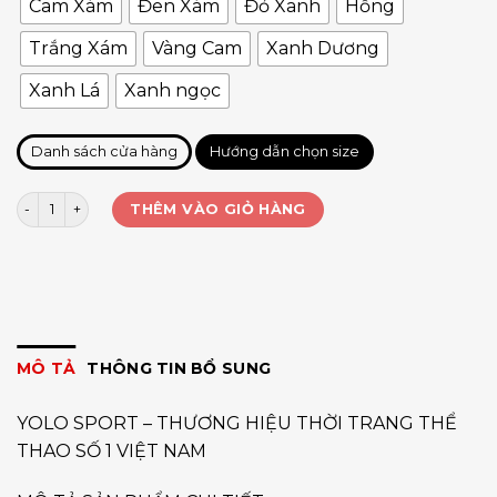
Cam Xám
Đen Xám
Đỏ Xanh
Hồng
Trắng Xám
Vàng Cam
Xanh Dương
Xanh Lá
Xanh ngọc
Danh sách cửa hàng
Hướng dẫn chọn size
Bó caft chạy bộ Bantuman (đôi) số lượng
THÊM VÀO GIỎ HÀNG
MÔ TẢ
THÔNG TIN BỔ SUNG
YOLO SPORT – THƯƠNG HIỆU THỜI TRANG THỂ
THAO SỐ 1 VIỆT NAM