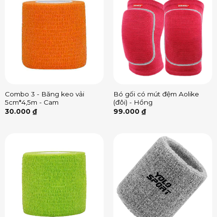
Combo 3 - Băng keo vải
Bó gối có mút đệm Aolike
5cm*4,5m - Cam
(đôi) - Hồng
30.000
₫
99.000
₫