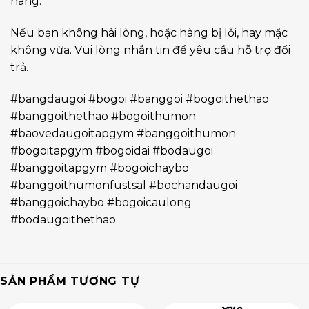
hàng.
Nếu bạn không hài lòng, hoặc hàng bị lỗi, hay mặc
không vừa. Vui lòng nhắn tin để yêu cầu hỗ trợ đổi
trả.
#bangdaugoi #bogoi #banggoi #bogoithethao
#banggoithethao #bogoithumon
#baovedaugoitapgym #banggoithumon
#bogoitapgym #bogoidai #bodaugoi
#banggoitapgym #bogoichaybo
#banggoithumonfustsal #bochandaugoi
#banggoichaybo #bogoicaulong
#bodaugoithethao
SẢN PHẨM TƯƠNG TỰ