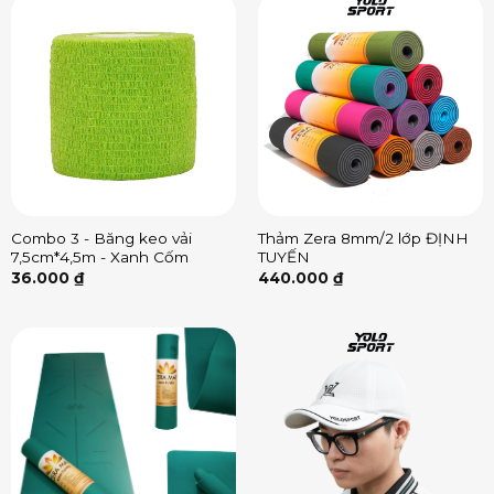
Combo 3 - Băng keo vải
Thảm Zera 8mm/2 lớp ĐỊNH
7,5cm*4,5m - Xanh Cốm
TUYẾN
36.000
₫
440.000
₫