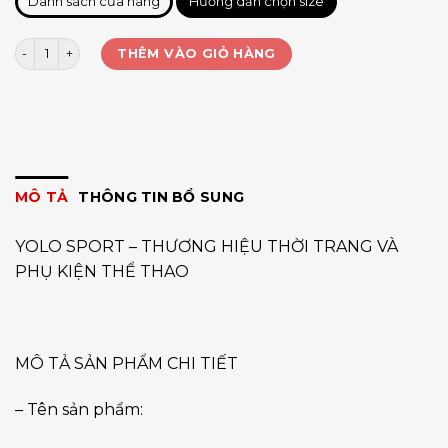
Danh sách cửa hàng
Hướng dẫn chọn size
Bó gối nhảy dây chữ X Aolikes 7928 (cái) số lượng
THÊM VÀO GIỎ HÀNG
MÔ TẢ
THÔNG TIN BỔ SUNG
YOLO SPORT – THƯƠNG HIỆU THỜI TRANG VÀ
PHỤ KIỆN THỂ THAO
MÔ TẢ SẢN PHẨM CHI TIẾT
– Tên sản phẩm: