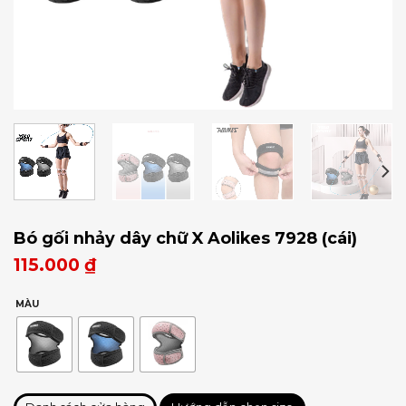
Bó gối nhảy dây chữ X Aolikes 7928 (cái)
115.000
₫
MÀU