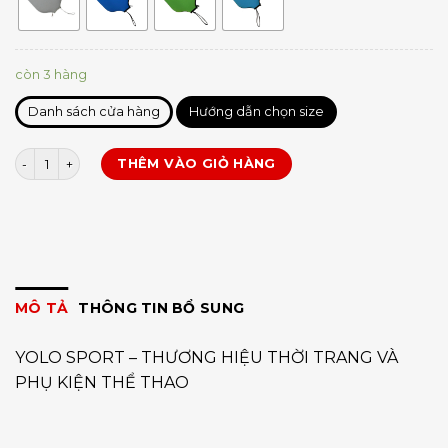
còn 3 hàng
Danh sách cửa hàng
Hướng dẫn chọn size
Bọc mặt vợt Pickleball số lượng
THÊM VÀO GIỎ HÀNG
MÔ TẢ
THÔNG TIN BỔ SUNG
YOLO SPORT – THƯƠNG HIỆU THỜI TRANG VÀ
PHỤ KIỆN THỂ THAO