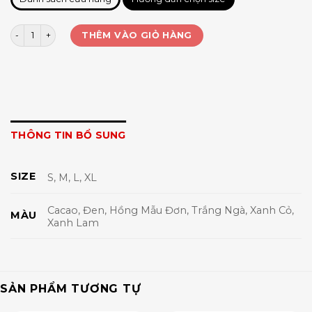
Bra 2 dây đúc bàn tay WX1491 số lượng
THÊM VÀO GIỎ HÀNG
THÔNG TIN BỔ SUNG
SIZE
S, M, L, XL
Cacao, Đen, Hồng Mẫu Đơn, Trắng Ngà, Xanh Cỏ,
MÀU
Xanh Lam
SẢN PHẨM TƯƠNG TỰ