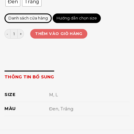
Đen
Trắng
Danh sách cửa hàng
Hướng dẫn chọn size
Bra dệt QC CC 5051 số lượng
THÊM VÀO GIỎ HÀNG
THÔNG TIN BỔ SUNG
SIZE
M, L
MÀU
Đen, Trắng