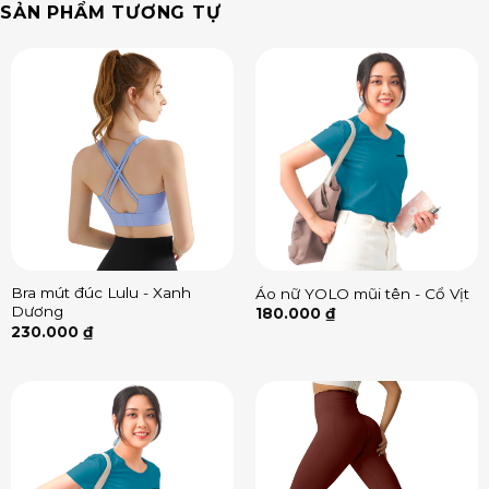
SẢN PHẨM TƯƠNG TỰ
Bra mút đúc Lulu - Xanh
Áo nữ YOLO mũi tên - Cổ Vịt
Dương
180.000
₫
230.000
₫