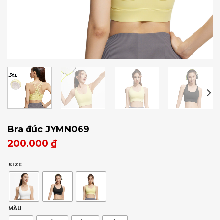
Bra đúc JYMN069
200.000
₫
SIZE
MÀU