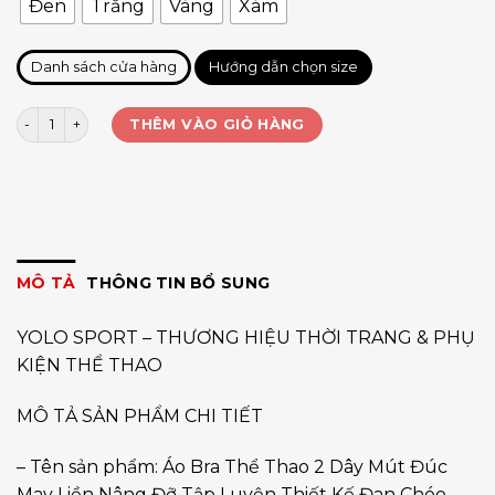
Đen
Trắng
Vàng
Xám
Danh sách cửa hàng
Hướng dẫn chọn size
Bra đúc JYMN069 số lượng
THÊM VÀO GIỎ HÀNG
MÔ TẢ
THÔNG TIN BỔ SUNG
YOLO SPORT – THƯƠNG HIỆU THỜI TRANG & PHỤ
KIỆN THỂ THAO
MÔ TẢ SẢN PHẨM CHI TIẾT
– Tên sản phẩm: Áo Bra Thể Thao 2 Dây Mút Đúc
May Liền Nâng Đỡ Tập Luyện Thiết Kế Đan Chéo