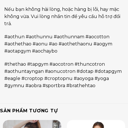
Nếu bạn không hài lòng, hoặc hàng bị lỗi, hay mặc
không vừa. Vui lòng nhắn tin để yêu cầu hỗ trợ đổi
trả.
#aothun #aothunnu #aothunnam #aocotton
#aothethao #aonu #ao #aothethaonu #aogym
#aotapgym #aochaybo
#thethao #tapgym #aocotron #thuncotron
#aothuntayngan #aonucotron #dotap #dotapgym
#eagle #croptop #croptopnu #aoyoga #yoga
#gymnu #aobra #sportbra #brathehtao
SẢN PHẨM TƯƠNG TỰ