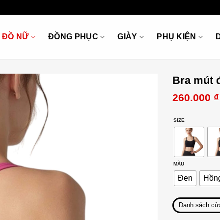
ĐỒ NỮ
ĐỒNG PHỤC
GIÀY
PHỤ KIỆN
Bra mút 
260.000
₫
SIZE
MÀU
Đen
Hồn
Danh sách cử