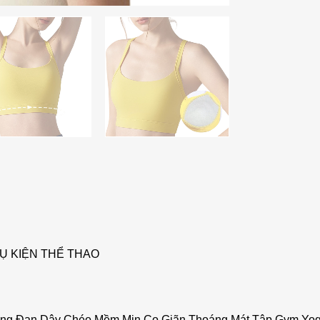
Ụ KIỆN THỂ THAO
Lưng Đan Dây Chéo Mềm Mịn Co Giãn Thoáng Mát Tập Gym Yo