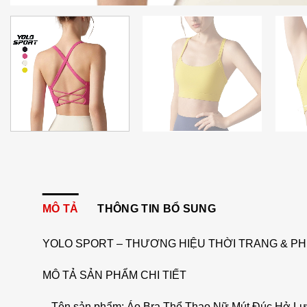
MÔ TẢ
THÔNG TIN BỔ SUNG
YOLO SPORT – THƯƠNG HIỆU THỜI TRANG & PH
MÔ TẢ SẢN PHẨM CHI TIẾT
– Tên sản phẩm: Áo Bra Thể Thao Nữ Mút Đúc Hở 