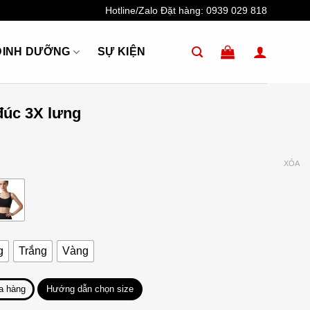
Hotline/Zalo Đặt hàng:
0939 029 818
DINH DƯỠNG
SỰ KIỆN
đúc 3X lưng
XÓA
g
Trắng
Vàng
a hàng
Hướng dẫn chọn size