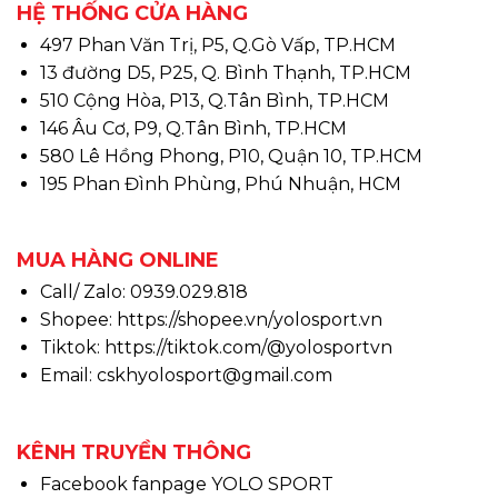
HỆ THỐNG CỬA HÀNG
497 Phan Văn Trị, P5, Q.Gò Vấp, TP.HCM
13 đường D5, P25, Q. Bình Thạnh, TP.HCM
510 Cộng Hòa, P13, Q.Tân Bình, TP.HCM
146 Âu Cơ, P9, Q.Tân Bình, TP.HCM
580 Lê Hồng Phong, P10, Quận 10, TP.HCM
195 Phan Đình Phùng, Phú Nhuận, HCM
MUA HÀNG ONLINE
Call/ Zalo: 0939.029.818
Shopee:
https://shopee.vn/yolosport.vn
Tiktok:
https://tiktok.com/@yolosportvn
Email: cskhyolosport@gmail.com
KÊNH TRUYỀN THÔNG
Facebook fanpage YOLO SPORT