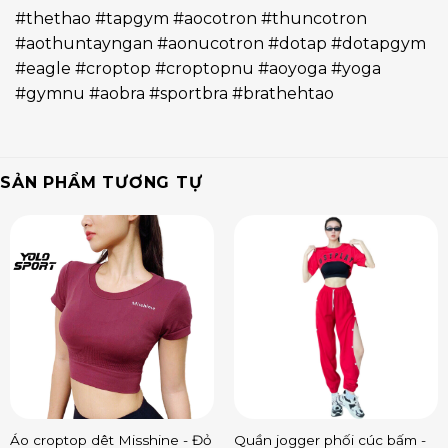
#thethao #tapgym #aocotron #thuncotron
#aothuntayngan #aonucotron #dotap #dotapgym
#eagle #croptop #croptopnu #aoyoga #yoga
#gymnu #aobra #sportbra #brathehtao
SẢN PHẨM TƯƠNG TỰ
Áo croptop dêt Misshine - Đỏ
Quần jogger phối cúc bấm -