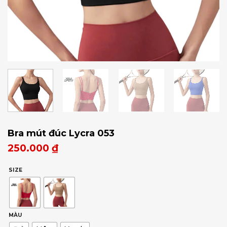
Bra mút đúc Lycra 053
250.000
₫
SIZE
MÀU