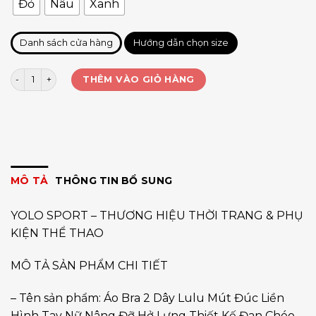
Đỏ
Nâu
Xanh
Danh sách cửa hàng
Hướng dẫn chọn size
Bra mút đúc Lycra 053 số lượng
THÊM VÀO GIỎ HÀNG
MÔ TẢ
THÔNG TIN BỔ SUNG
YOLO SPORT – THƯƠNG HIỆU THỜI TRANG & PHỤ
KIỆN THỂ THAO
MÔ TẢ SẢN PHẨM CHI TIẾT
– Tên sản phẩm: Áo Bra 2 Dây Lulu Mút Đúc Liền
Hình Tay Nữ Nâng Đỡ Hở Lưng Thiết Kế Đan Chéo