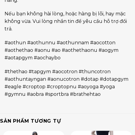
hàng.
Nếu bạn không hài lòng, hoặc hàng bị lỗi, hay mặc
không vừa. Vui lòng nhắn tin để yêu cầu hỗ trợ đổi
trả.
#aothun #aothunnu #aothunnam #aocotton
#aothethao #aonu #ao #aothethaonu #aogym
#aotapgym #aochaybo
#thethao #tapgym #aocotron #thuncotron
#aothuntayngan #aonucotron #dotap #dotapgym
#eagle #croptop #croptopnu #aoyoga #yoga
#gymnu #aobra #sportbra #brathehtao
SẢN PHẨM TƯƠNG TỰ