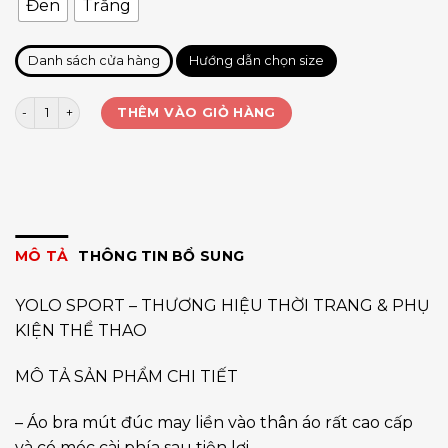
Đen
Trắng
Danh sách cửa hàng
Hướng dẫn chọn size
Bra su đúc xịn QC DB8237 số lượng
THÊM VÀO GIỎ HÀNG
MÔ TẢ
THÔNG TIN BỔ SUNG
YOLO SPORT – THƯƠNG HIỆU THỜI TRANG & PHỤ
KIỆN THỂ THAO
MÔ TẢ SẢN PHẨM CHI TIẾT
– Áo bra mút đúc may liền vào thân áo rất cao cấp
và có móc cài phía sau tiện lợi