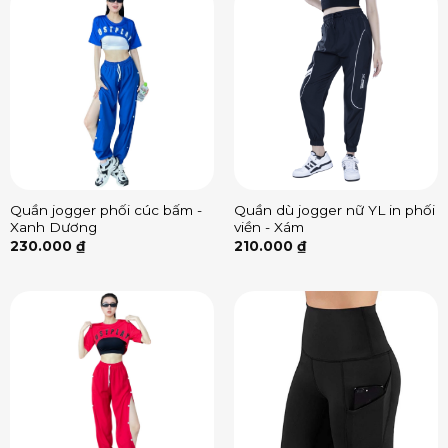
Quần jogger phối cúc bấm -
Quần dù jogger nữ YL in phối
Xanh Dương
viền - Xám
230.000
₫
210.000
₫