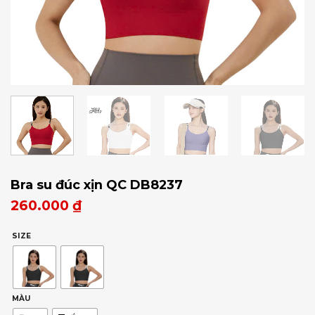
Bra su đúc xịn QC DB8237
260.000
₫
SIZE
MÀU