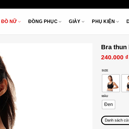
ĐỒ NỮ
ĐỒNG PHỤC
GIÀY
PHỤ KIỆN
Bra thun
240.000
₫
SIZE
MÀU
Đen
Danh sách cử