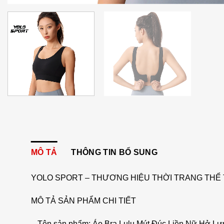
MÔ TẢ
THÔNG TIN BỔ SUNG
YOLO SPORT – THƯƠNG HIỆU THỜI TRANG THỂ 
MÔ TẢ SẢN PHẨM CHI TIẾT
– Tên sản phẩm: Áo Bra Lulu Mút Đúc Liền Nữ Hở L