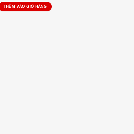
 6787 số lượng
THÊM VÀO GIỎ HÀNG