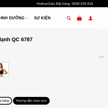
Hotline/Zalo Đặt hàng:
0939 029 818
DINH DƯỠNG
SỰ KIỆN
 lạnh QC 6787
XÓA
a hàng
Hướng dẫn chọn size