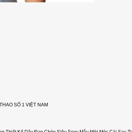
THAO SỐ 1 VIỆT NAM
ưng Thiết Kế Dây Đan Chéo Siêu Sexy Mẫu Mới Móc Cài Sau T