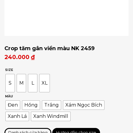
Crop tăm gân viền màu NK 2459
240.000
₫
SIZE
S
M
L
XL
MÀU
Đen
Hồng
Trắng
Xám Ngọc Bích
Xanh Lá
Xanh Windmill
Danh sách cửa hàng
Hướng dẫn chọn size