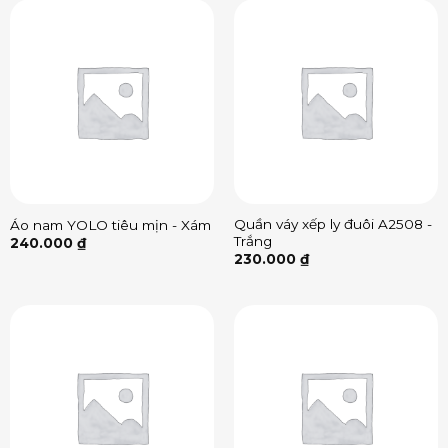
Quần váy xếp ly đuôi A2508 -
Áo nam YOLO tiêu mịn - Xám
Trắng
240.000
₫
230.000
₫