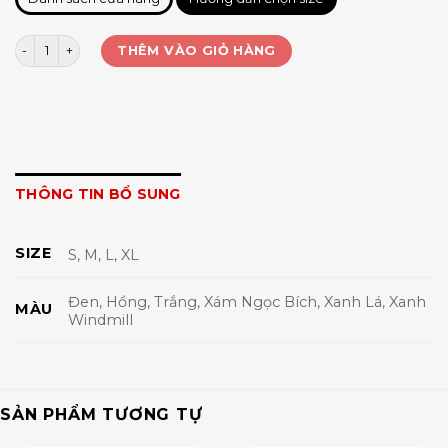
Crop tăm gân viền màu NK 2459 số lượng
THÊM VÀO GIỎ HÀNG
THÔNG TIN BỔ SUNG
SIZE
S, M, L, XL
Đen, Hồng, Trắng, Xám Ngọc Bích, Xanh Lá, Xanh
MÀU
Windmill
SẢN PHẨM TƯƠNG TỰ