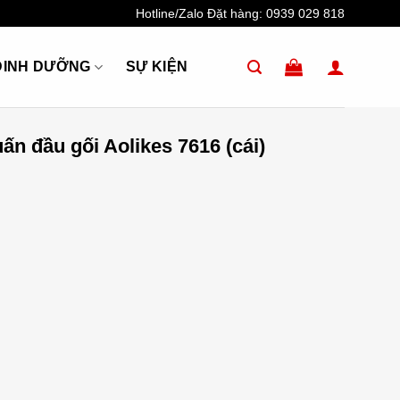
Hotline/Zalo Đặt hàng:
0939 029 818
DINH DƯỠNG
SỰ KIỆN
ấn đầu gối Aolikes 7616 (cái)