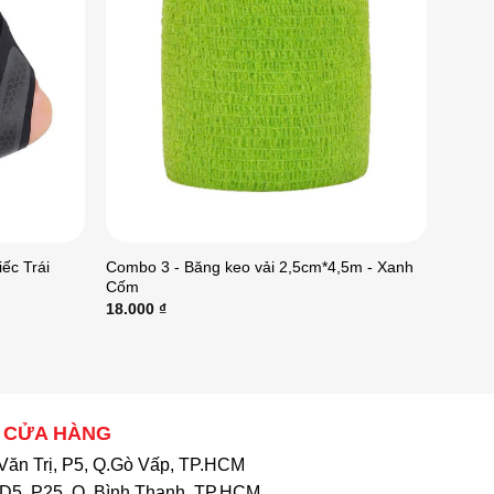
Combo 3 - Băng keo vải 2,5cm*4,5m - Xanh
ếc Trái
Cốm
18.000
₫
 CỬA HÀNG
Văn Trị, P5, Q.Gò Vấp, TP.HCM
D5, P25, Q. Bình Thạnh, TP.HCM