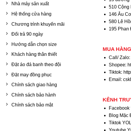
Nhà máy sản xuất
510 Cộng 
Hệ thống cửa hàng
146 Âu Cơ
580 Lê Hồ
Chương trình khuyến mãi
195 Phan 
Đổi trả 90 ngày
Hướng dẫn chọn size
MUA HÀNG
Khách hàng thân thiết
Call/ Zalo
Đặt áo đá banh theo đội
Shopee:
h
Tiktok:
htt
Đặt may đồng phục
Email: cs
Chính sách giao hàng
Chính sách bảo hành
KÊNH TRU
Chính sách bảo mật
Facebook
Blog Mặc 
Tiktok Y
Youtube 