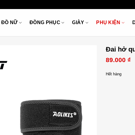
ĐỒ NỮ
ĐỒNG PHỤC
GIÀY
PHỤ KIỆN
Đai hở qu
89.000
₫
Hết hàng