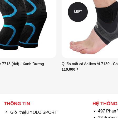
ke 7718 (đôi) - Xanh Dương
Quấn mắt cá Aolikes AL7130 - Chi
110.000
₫
THÔNG TIN
HỆ THỐNG
497 Phan 
Giới thiệu YOLO SPORT
13 đường 