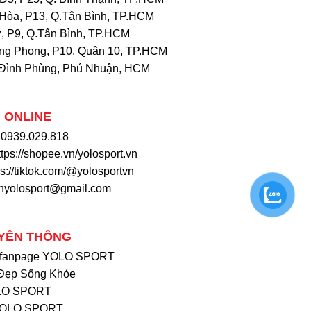
Hòa, P13, Q.Tân Bình, TP.HCM
, P9, Q.Tân Bình, TP.HCM
ng Phong, P10, Quận 10, TP.HCM
Đình Phùng, Phú Nhuận, HCM
 ONLINE
: 0939.029.818
ttps://shopee.vn/yolosport.vn
ps://tiktok.com/@yolosportvn
khyolosport@gmail.com
YỀN THÔNG
 fanpage YOLO SPORT
Đẹp Sống Khỏe
OLO SPORT
YOLO SPORT