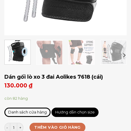
Dán gối lò xo 3 đai Aolikes 7618 (cái)
130.000
₫
còn 82 hàng
Danh sách cửa hàng
Hướng dẫn chọn size
Dán gối lò xo 3 đai Aolikes 7618 (cái) số lượng
THÊM VÀO GIỎ HÀNG