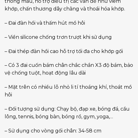
thông máu, hỗ trợ điều trị các vấn đề như viêm
khớp, chấn thương dây chằng và thoái hóa khớp.
– Đai đàn hồi và thấm hút mồ hôi
– Viền silicone chống trơn trượt khi sử dụng
– Đai thép đàn hồi cao hỗ trợ tối đa cho khớp gối
– Có 3 đai cuốn bám chân chắc chắn X3 độ bám, bảo
vệ chống tuột, hoạt động lâu dài
– Mặt trên có nhiều lỗ nhỏ li tí thoáng khí, thoát mồ
hôi
– Đối tượng sử dụng: Chạy bộ, đạp xe, bóng đá, cầu
lông, tennis, bóng bàn, bóng rổ, gym, yoga,…
– Sử dụng cho vòng gối chân: 34-58 cm