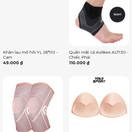
Khăn lau mồ hôi YL 26*110 -
Quấn mắt cá Aolikes AL7130 -
Cam
Chiếc Phải
49.000
₫
110.000
₫