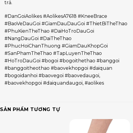
trả.
#DanGoiAolikes #AolikesA7618 #KneeBrace
#BaoVeDauGoi #GiamDauDauGoi #ThietBiTheThao
#PhuKienTheThao #DaiHoTroDauGoi
#NangDauGoi #DaiTheThao
#PhucHoiChanThuong #GiamDauKhopGoi
#SanPhamTheThao #TapLuyenTheThao
#HoTroDauGoi #bogoi #bogoithethao #banggoi
#banggoitheothao #baovekhopgoi #daiquan
#bogoidanhoi #baovegoi #baovedaugoi,
#baovekhopgoi #daiquandaugoi, #aolikes
SẢN PHẨM TƯƠNG TỰ