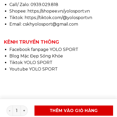
Call/ Zalo: 0939.029.818
Shopee:
https://shopee.vn/yolosport.vn
Tiktok:
https://tiktok.com/@yolosportvn
Email: cskhyolosport@gmail.com
KÊNH TRUYỀN THÔNG
Facebook fanpage YOLO SPORT
Blog Mặc Đẹp Sống Khỏe
Tiktok YOLO SPORT
Youtube YOLO SPORT
Copyright 2026 ©
www.yolosport.vn - Design & SEO
Dán gối lò xo 3 đai Aolikes 7618 (cái) số lượng
THÊM VÀO GIỎ HÀNG
By YOLO SPORT