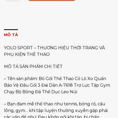
MÔ TẢ
YOLO SPORT – THƯƠNG HIỆU THỜI TRANG VÀ
PHỤ KIỆN THỂ THAO
MÔ TẢ SẢN PHẨM CHI TIẾT
– Tên sản phẩm: Bó Gối Thể Thao Có Lò Xo Quấn
Bảo Vệ Đầu Gối 3 Đai Dán A-7618 Trợ Lực Tập Gym
Chạy Bộ Bóng Đá Thể Dục Leo Núi
– Bạn đam mê thể thao như tennis, bóng rổ, cầu
lông, gym… khi tập luyện thường xuyên gặp phải
các vấn đề như: Đau khớp gối khi tập, bị chấn