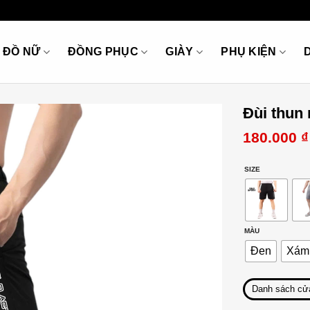
ĐỒ NỮ
ĐỒNG PHỤC
GIÀY
PHỤ KIỆN
Đùi thu
180.000
₫
SIZE
MÀU
Đen
Xám 
Danh sách cử