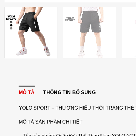
MÔ TẢ
THÔNG TIN BỔ SUNG
YOLO SPORT – THƯƠNG HIỆU THỜI TRANG THỂ 
MÔ TẢ SẢN PHẨM CHI TIẾT
– Tên sản phẩm: Quần Đùi Thể Thao Nam YOLO ACT