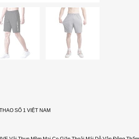
THAO SỐ 1 VIỆT NAM
IVE Vải Thun Mềm Mại Co Giãn Thoải Mái Dễ Vận Động Thấm