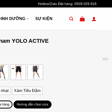
Hotline/Zalo Đặt hàng:
0939 029 818
DINH DƯỠNG
SỰ KIỆN
n nam YOLO ACTIVE
XÓA
nhạt
Xám Tiêu Đậm
a hàng
Hướng dẫn chọn size