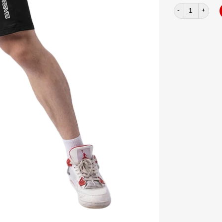
Đùi thun nam YO