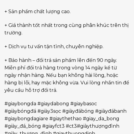
+ Sản phẩm chất lượng cao.
+ Giá thành tốt nhất trong cùng phân khúc trên thị
trường.
+ Dịch vụ tư vấn tận tình, chuyên nghiệp.
+ Bảo hành – đổi trả sản phẩm lên đến 90 ngày.
Miễn phí đổi trả hàng trong vòng 14 ngày kể từ
ngày nhận hàng. Nếu bạn không hài lòng, hoặc
hàng bị lỗi, hay mặc không vừa. Vui lòng nhắn tin để
yêu cầu hỗ trợ đổi trả.
#giaybongda #giaydabong #giaybasoc
#giàybóngđá #giày3sọc #giàyđábóng #giàyđábanh
#giaybongdagiare #giaythethao #giay_da_bong
#giày_đá_bóng #giayfct3 #ct3#giàythượngđình
#giày_thượng_đình #giaythuongdinh