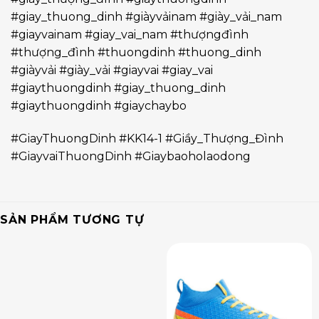
#giay_thuong_dinh #giàyvảinam #giày_vải_nam
#giayvainam #giay_vai_nam #thượngđình
#thượng_đình #thuongdinh #thuong_dinh
#giàyvải #giày_vải #giayvai #giay_vai
#giaythuongdinh #giay_thuong_dinh
#giaythuongdinh #giaychaybo
#GiayThuongDinh #KK14-1 #Giầy_Thượng_Đình
#GiayvaiThuongDinh #Giaybaoholaodong
SẢN PHẨM TƯƠNG TỰ