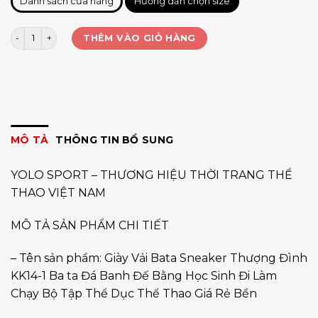
Danh sách cửa hàng
Hướng dẫn chọn size
Giày Thượng Đình Đế Bằng Sọc Xanh số lượng
THÊM VÀO GIỎ HÀNG
MÔ TẢ
THÔNG TIN BỔ SUNG
YOLO SPORT – THƯƠNG HIỆU THỜI TRANG THỂ
THAO VIỆT NAM
MÔ TẢ SẢN PHẨM CHI TIẾT
– Tên sản phẩm: Giày Vải Bata Sneaker Thượng Đình
KK14-1 Ba ta Đá Banh Đế Bằng Học Sinh Đi Làm
Chạy Bộ Tập Thể Dục Thể Thao Giá Rẻ Bền