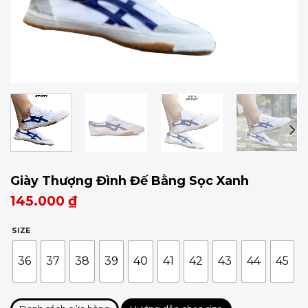
Giày Thượng Đình Đế Bằng Sọc Xanh
145.000
₫
SIZE
36
37
38
39
40
41
42
43
44
45