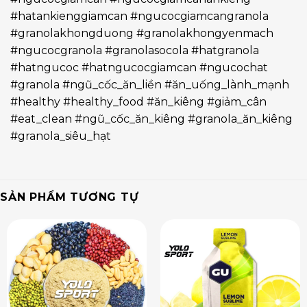
#hatankienggiamcan #ngucocgiamcangranola
#granolakhongduong #granolakhongyenmach
#ngucocgranola #granolasocola #hatgranola
#hatngucoc #hatngucocgiamcan #ngucochat
#granola #ngũ_cốc_ăn_liền #ăn_uống_lành_mạnh
#healthy #healthy_food #ăn_kiêng #giảm_cân
#eat_clean #ngũ_cốc_ăn_kiêng #granola_ăn_kiêng
#granola_siêu_hạt
SẢN PHẨM TƯƠNG TỰ