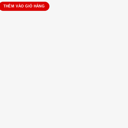
dây rút eo số lượng
THÊM VÀO GIỎ HÀNG