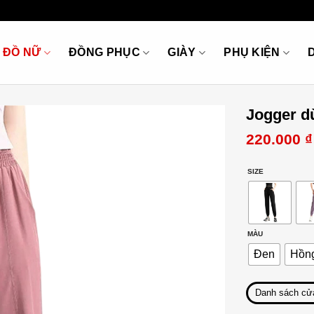
ĐỒ NỮ
ĐỒNG PHỤC
GIÀY
PHỤ KIỆN
Jogger dù
220.000
₫
SIZE
MÀU
Đen
Hồn
Danh sách cử