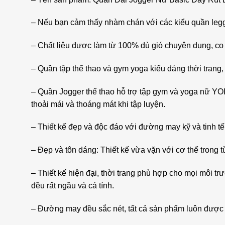
– Nếu bạn cảm thấy nhàm chán với các kiểu quần legg
– Chất liệu được làm từ 100% dù gió chuyên dụng, co 
– Quần tập thể thao và gym yoga kiểu dáng thời trang,
– Quần Jogger thể thao hỗ trợ tập gym và yoga nữ YO
thoải mái và thoáng mát khi tập luyện.
– Thiết kế đẹp và độc đáo với đường may kỹ và tinh tế
– Đẹp và tôn dáng: Thiết kế vừa vặn với cơ thể trong
– Thiết kế hiện đại, thời trang phù hợp cho mọi môi tr
đều rất ngầu và cá tính.
– Đường may đều sắc nét, tất cả sản phẩm luôn được k