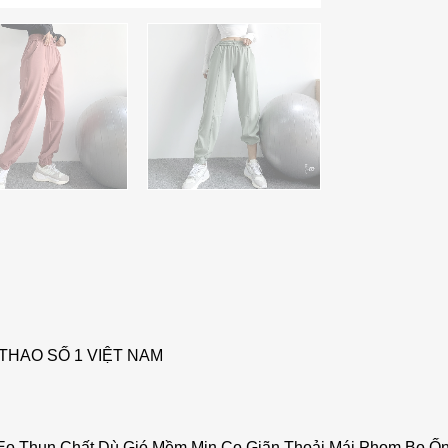
THAO SỐ 1 VIỆT NAM
t Eo Thun Chất Dù Gió Mềm Mịn Co Giãn Thoải Mái Phom Bo 