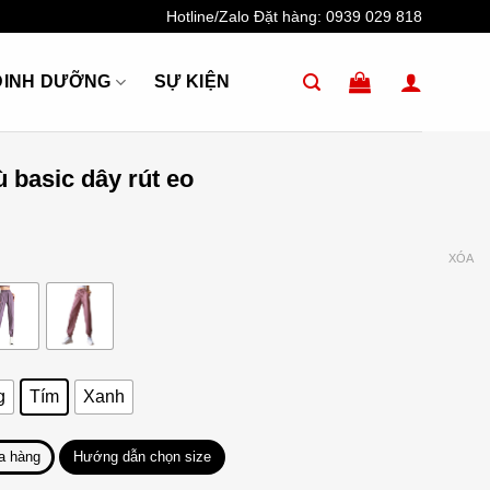
Hotline/Zalo Đặt hàng:
0939 029 818
DINH DƯỠNG
SỰ KIỆN
 basic dây rút eo
XÓA
g
Tím
Xanh
a hàng
Hướng dẫn chọn size