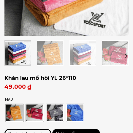
Khăn lau mồ hôi YL 26*110
49.000
₫
MÀU