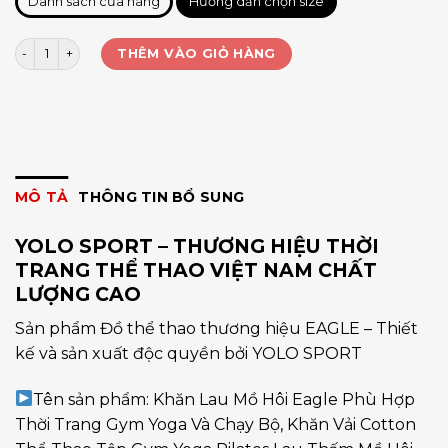
Danh sách cửa hàng
Hướng dẫn chọn size
Khăn lau mồ hôi YL 26*110 số lượng
THÊM VÀO GIỎ HÀNG
MÔ TẢ
THÔNG TIN BỔ SUNG
YOLO SPORT – THƯƠNG HIỆU THỜI
TRANG THỂ THAO VIỆT NAM CHẤT
LƯỢNG CAO
Sản phẩm Đồ thể thao thương hiệu EAGLE – Thiết
kế và sản xuất độc quyền bởi YOLO SPORT
Tên sản phẩm: Khăn Lau Mồ Hôi Eagle Phù Hợp
Thời Trang Gym Yoga Và Chạy Bộ, Khăn Vải Cotton