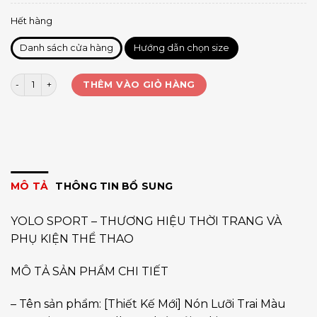
Hết hàng
Danh sách cửa hàng
Hướng dẫn chọn size
Mũ/ Nón lưỡi trai Signature Ballcap Kaki YL số lượng
THÊM VÀO GIỎ HÀNG
MÔ TẢ
THÔNG TIN BỔ SUNG
YOLO SPORT – THƯƠNG HIỆU THỜI TRANG VÀ
PHỤ KIỆN THỂ THAO
MÔ TẢ SẢN PHẨM CHI TIẾT
– Tên sản phẩm: [Thiết Kế Mới] Nón Lưỡi Trai Màu