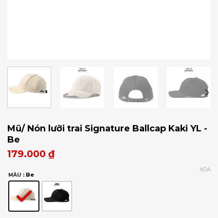
Mũ/ Nón lưỡi trai Signature Ballcap Kaki YL -
Be
179.000
₫
XÓA
: Be
MÀU