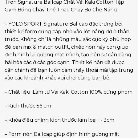
Trơn Signature Ballcap Chất Vải Kaki Cotton Tập
Gym Bóng Chày Thể Thao Chạy Bộ Che Nắng
– YOLO SPORT Signature Ballcap đặc trưng bởi
thiết kế form cứng cáp nhờ vào lót nâng đỡ ở thân
trước. Không chỉ là những màu sắc cực kỳ phù hợp
để bạn mix & match outfit, chiếc nón này còn giúp
định hình lại gương mặt mình, tạo nên sự cân bằng
hài hòa các ở các góc cạnh. Thiết kế nón đã được
cân chỉnh để bạn luôn cảm thấy thoải mái tập trung
vào các khoảnh khắc vui chơi cùng bạn bè.
– Chất liệu: Làm từ Vải Kaki Cotton 100% cứng phom
– Kích thước 56 cm
– Khóa điều chỉnh kích thước kim loại +- 3cm
– Form nón Ballcap giúp định hình gương mặt