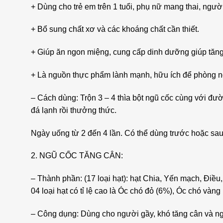
+ Dùng cho trẻ em trên 1 tuổi, phụ nữ mang thai, người
+ Bổ sung chất xơ và các khoáng chất cần thiết.
+ Giúp ăn ngon miệng, cung cấp dinh dưỡng giúp tăng
+ Là nguồn thực phẩm lành mạnh, hữu ích để phòng n
– Cách dùng: Trộn 3 – 4 thìa bột ngũ cốc cùng với đư
đá lạnh rồi thưởng thức.
Ngày uống từ 2 đến 4 lần. Có thể dùng trước hoặc sau
2. NGŨ CỐC TĂNG CÂN:
– Thành phần: (17 loại hạt): hạt Chia, Yến mạch, Điều,
04 loại hạt có tỉ lệ cao là Óc chó đỏ (6%), Óc chó và
– Công dụng: Dùng cho người gầy, khó tăng cân và n