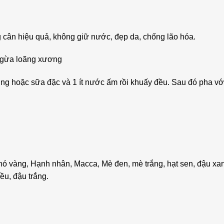
 cân hiệu quả, không giữ nước, đẹp da, chống lão hóa.
ngừa loãng xương
ờng hoặc sữa đặc và 1 ít nước ấm rồi khuấy đều. Sau đó pha v
chó vàng, Hạnh nhân, Macca, Mè đen, mè trắng, hạt sen, đậu xa
iều, đậu trắng.