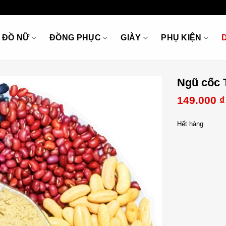
ĐỒ NỮ
ĐỒNG PHỤC
GIÀY
PHỤ KIỆN
Ngũ cốc 
149.000
₫
Hết hàng