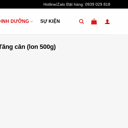
Hotline/Zalo Đặt hàng:
0939 029 818
DINH DƯỠNG
SỰ KIỆN
Tăng cân (lon 500g)