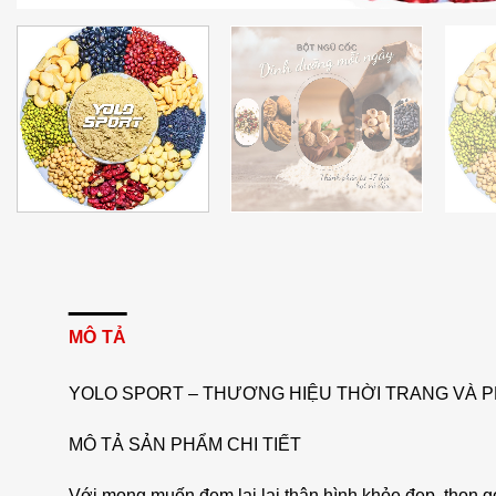
MÔ TẢ
YOLO SPORT – THƯƠNG HIỆU THỜI TRANG VÀ P
MÔ TẢ SẢN PHẨM CHI TIẾT
Với mong muốn đem lại lại thân hình khỏe đẹp, thon 