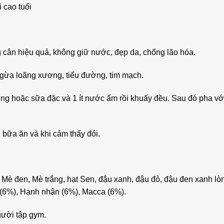
 cao tuổi
 cân hiệu quả, không giữ nước, đẹp da, chống lão hóa.
gừa loãng xương, tiểu đường, tim mạch.
ờng hoặc sữa đặc và 1 ít nước ấm rồi khuấy đều. Sau đó pha v
 bữa ăn và khi cảm thấy đói.
 Mè đen, Mè trắng, hạt Sen, đậu xanh, đậu đỏ, đậu đen xanh lòng
ng (6%), Hạnh nhân (6%), Macca (6%).
gười tập gym.