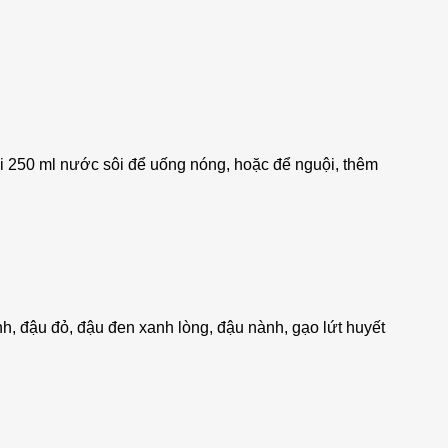
ới 250 ml nước sôi để uống nóng, hoặc để nguội, thêm
nh, đậu đỏ, đậu đen xanh lòng, đậu nành, gạo lứt huyết