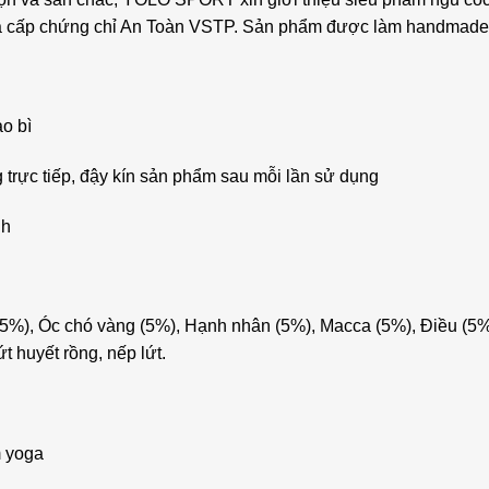
và cấp chứng chỉ An Toàn VSTP. Sản phẩm được làm handmade v
ao bì
g trực tiếp, đậy kín sản phẩm sau mỗi lần sử dụng
nh
ỏ (5%), Óc chó vàng (5%), Hạnh nhân (5%), Macca (5%), Điều (5%
t huyết rồng, nếp lứt.
m yoga