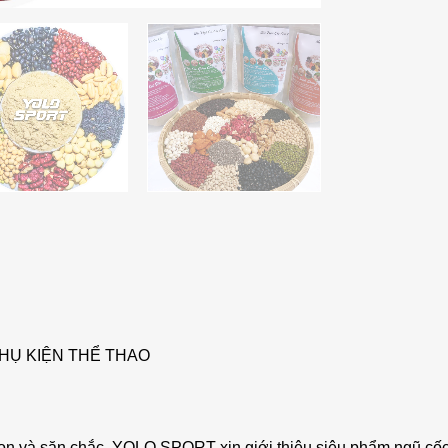
HỤ KIỆN THỂ THAO
gọn và săn chắc, YOLO SPORT xin giới thiệu siêu phẩm ngũ cố