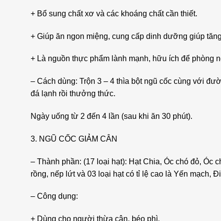
+ Bổ sung chất xơ và các khoáng chất cần thiết.
+ Giúp ăn ngon miệng, cung cấp dinh dưỡng giúp tăng
+ Là nguồn thực phẩm lành mạnh, hữu ích để phòng 
– Cách dùng: Trộn 3 – 4 thìa bột ngũ cốc cùng với đư
đá lạnh rồi thưởng thức.
Ngày uống từ 2 đến 4 lần (sau khi ăn 30 phút).
3. NGŨ CỐC GIẢM CÂN
– Thành phần: (17 loại hạt): Hạt Chia, Óc chó đỏ, Óc 
rồng, nếp lứt và 03 loại hạt có tỉ lệ cao là Yến mạch, Đ
– Công dụng:
+ Dùng cho người thừa cân, béo phì.