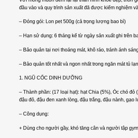
đầu vào và quy trình sản xuất đã được kiểm nghiệm 
– Đóng gói: Lon pet 500g (cả trọng lượng bao bì)
– Hạn sử dụng: 6 tháng kể từ ngày sản xuất ghi trên b
– Bảo quản tại nơi thoáng mát, khô ráo, tránh ánh sán
– Bảo quản tốt nhất và ngon nhất trong ngăn mát tủ lạ
1. NGŨ CỐC DINH DƯỠNG
– Thành phần: (17 loại hạt): hạt Chia (5%), Óc chó đ
đậu đỏ, đậu đen xanh lòng, đậu trắng, đậu nành, gạo lứ
– Công dụng:
+ Dùng cho người gầy, khó tăng cân và người tập gy