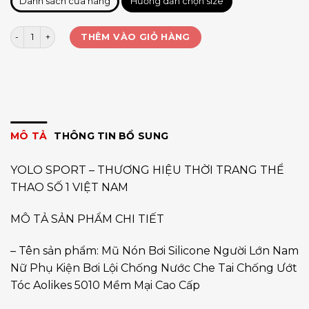
Danh sách cửa hàng
Hướng dẫn chọn size
Nón bơi Aolikes 5010 số lượng
THÊM VÀO GIỎ HÀNG
MÔ TẢ
THÔNG TIN BỔ SUNG
YOLO SPORT – THƯƠNG HIỆU THỜI TRANG THỂ
THAO SỐ 1 VIỆT NAM
MÔ TẢ SẢN PHẨM CHI TIẾT
– Tên sản phẩm: Mũ Nón Bơi Silicone Người Lớn Nam
Nữ Phụ Kiện Bơi Lội Chống Nước Che Tai Chống Ướt
Tóc Aolikes 5010 Mềm Mại Cao Cấp