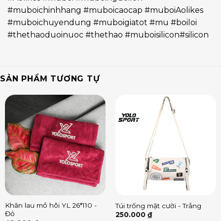
#muboichinhhang #muboicaocap #muboiAolikes
#muboichuyendung #muboigiatot #mu #boiloi
#thethaoduoinuoc #thethao #muboisilicon#silicon
SẢN PHẨM TƯƠNG TỰ
Khăn lau mồ hôi YL 26*110 -
Túi trống mặt cười - Trắng
Đỏ
250.000
₫