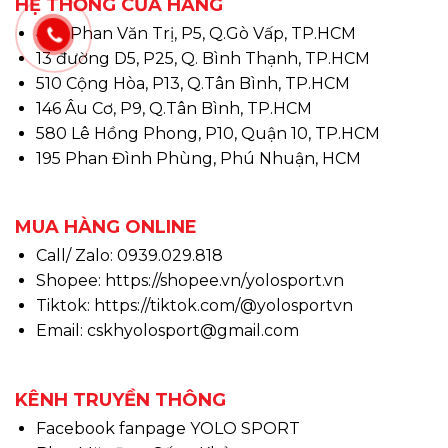
HỆ THỐNG CỬA HÀNG
497 Phan Văn Trị, P5, Q.Gò Vấp, TP.HCM
13 đường D5, P25, Q. Bình Thạnh, TP.HCM
510 Cộng Hòa, P13, Q.Tân Bình, TP.HCM
146 Âu Cơ, P9, Q.Tân Bình, TP.HCM
580 Lê Hồng Phong, P10, Quận 10, TP.HCM
195 Phan Đình Phùng, Phú Nhuận, HCM
MUA HÀNG ONLINE
Call/ Zalo: 0939.029.818
Shopee:
https://shopee.vn/yolosport.vn
Tiktok:
https://tiktok.com/@yolosportvn
Email: cskhyolosport@gmail.com
KÊNH TRUYỀN THÔNG
Facebook fanpage YOLO SPORT