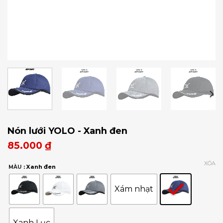
Nón lưới YOLO - Xanh đen
85.000
₫
XÓA
: Xanh đen
MÀU
Xám nhạt
Xanh Lục