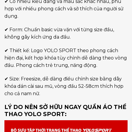
✔ Có nhiều kiểu dáng và màu sắc khác nhau, phù
hợp với nhiều phong cách và sở thích của người sử
dụng.
✔ Form: Chuẩn basic vừa vặn với từng size đầu,
không gây kích ứng da đầu.
✔ Thiết kế: Logo YOLO SPORT theo phong cách
hiện đại, kết hợp khóa tùy chỉnh dễ dàng theo vòng
đầu. Phong cách trẻ trung, năng động.
✔ Size: Freesize, dễ dàng điều chỉnh size bằng dây
khóa dán cài sau mũ, vòng đầu 52-58cm thích hợp
cho cả nam nữ.
LÝ DO NÊN SỞ HỮU NGAY QUẦN ÁO THỂ
THAO YOLO SPORT: