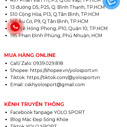
497 Phan Văn Trị, P5, Q.Gò Vấp, TP.HCM
13 đường D5, P25, Q. Bình Thạnh, TP.HCM
510 Cộng Hòa, P13, Q.Tân Bình, TP.HCM
146 Âu Cơ, P9, Q.Tân Bình, TP.HCM
580 Lê Hồng Phong, P10, Quận 10, TP.HCM
195 Phan Đình Phùng, Phú Nhuận, HCM
MUA HÀNG ONLINE
Call/ Zalo: 0939.029.818
Shopee:
https://shopee.vn/yolosport.vn
Tiktok:
https://tiktok.com/@yolosportvn
Email: cskhyolosport@gmail.com
KÊNH TRUYỀN THÔNG
Facebook fanpage YOLO SPORT
Blog Mặc Đẹp Sống Khỏe
Tiktok YOLO SPORT