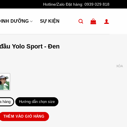
Hotline/Zalo Đặt hàng:
0939 029 818
DINH DƯỠNG
SỰ KIỆN
đầu Yolo Sport - Đen
XÓA
a hàng
Hướng dẫn chọn size
 Sport số lượng
THÊM VÀO GIỎ HÀNG