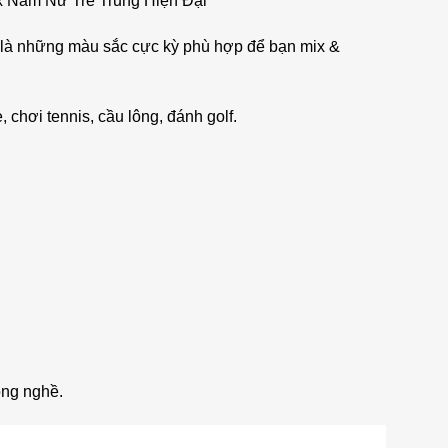
x Nam Nữ Trẻ Trung Hiện Đại
ỉ là những màu sắc cực kỳ phù hợp để bạn mix &
chơi tennis, cầu lông, đánh golf.
ong nghề.