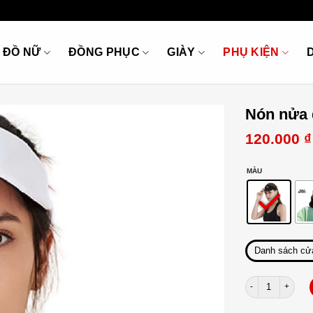
ĐỒ NỮ
ĐỒNG PHỤC
GIÀY
PHỤ KIỆN
Nón nửa 
120.000
₫
MÀU
Danh sách cử
Nón nửa đầu Yolo