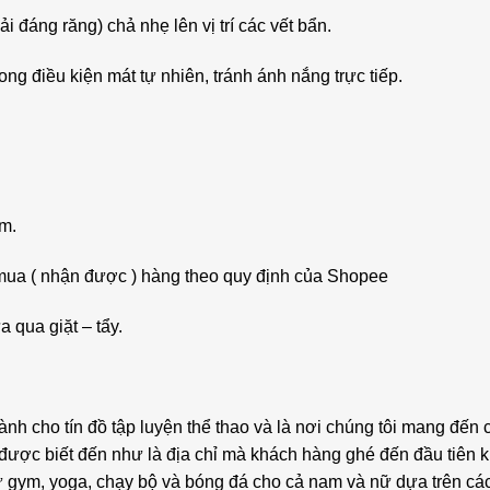
 đáng răng) chả nhẹ lên vị trí các vết bẩn.
ng điều kiện mát tự nhiên, tránh ánh nắng trực tiếp.
ẩm.
 mua ( nhận được ) hàng theo quy định của Shopee
 qua giặt – tẩy.
h cho tín đồ tập luyện thể thao và là nơi chúng tôi mang đến
c biết đến như là địa chỉ mà khách hàng ghé đến đầu tiên khi
 gym, yoga, chạy bộ và bóng đá cho cả nam và nữ dựa trên các 