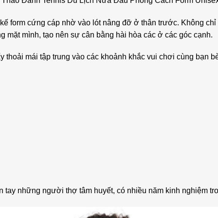
hể Thao Đánh Tennis Du Lịch Nửa Đầu Phong Cách Form Unise
kế form cứng cáp nhờ vào lót nâng đỡ ở thân trước. Không ch
ơng mặt mình, tạo nên sự cân bằng hài hòa các ở các góc cạnh.
 thoải mái tập trung vào các khoảnh khắc vui chơi cùng bạn bè, 
n tay những người thợ tâm huyết, có nhiều năm kinh nghiệm tr