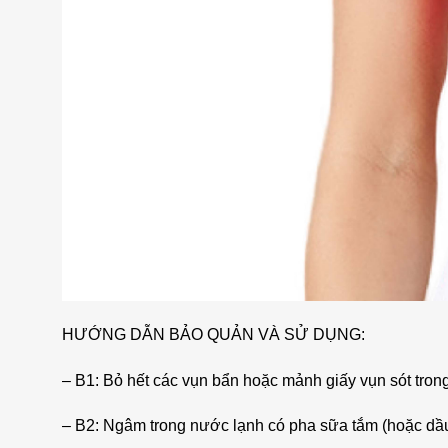
HƯỚNG DẪN BẢO QUẢN VÀ SỬ DỤNG:
– B1: Bỏ hết các vụn bẩn hoặc mảnh giấy vụn sót tron
– B2: Ngâm trong nước lạnh có pha sữa tắm (hoặc dầu 