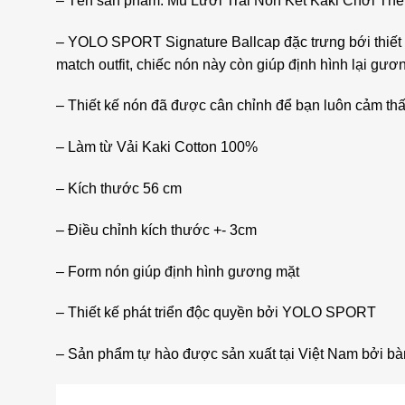
– Tên sản phẩm: Mũ Lưỡi Trai Nón Kết Kaki Chơi T
– YOLO SPORT Signature Ballcap đặc trưng bới thiết 
match outfit, chiếc nón này còn giúp định hình lại gư
– Thiết kế nón đã được cân chỉnh để bạn luôn cảm thấy
– Làm từ Vải Kaki Cotton 100%
– Kích thước 56 cm
– Điều chỉnh kích thước +- 3cm
– Form nón giúp định hình gương mặt
– Thiết kế phát triển độc quyền bởi YOLO SPORT
– Sản phẩm tự hào được sản xuất tại Việt Nam bởi bà