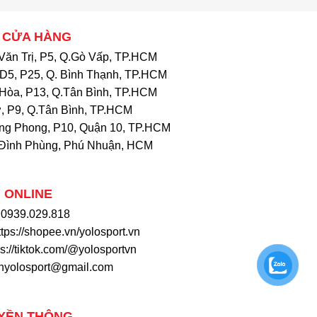
 CỬA HÀNG
Văn Trị, P5, Q.Gò Vấp, TP.HCM
D5, P25, Q. Bình Thạnh, TP.HCM
Hòa, P13, Q.Tân Bình, TP.HCM
, P9, Q.Tân Bình, TP.HCM
ng Phong, P10, Quận 10, TP.HCM
Đình Phùng, Phú Nhuận, HCM
 ONLINE
: 0939.029.818
ttps://shopee.vn/yolosport.vn
ps://tiktok.com/@yolosportvn
khyolosport@gmail.com
YỀN THÔNG