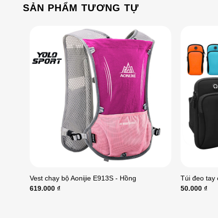
SẢN PHẨM TƯƠNG TỰ
Vest chạy bộ Aonijie E913S - Hồng
Túi đeo tay
619.000
₫
50.000
₫