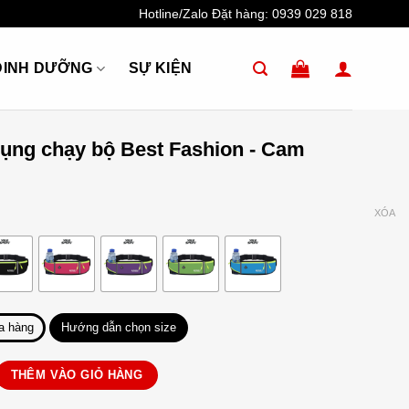
Hotline/Zalo Đặt hàng:
0939 029 818
DINH DƯỠNG
SỰ KIỆN
bụng chạy bộ Best Fashion - Cam
XÓA
a hàng
Hướng dẫn chọn size
y bộ Best Fashion số lượng
THÊM VÀO GIỎ HÀNG