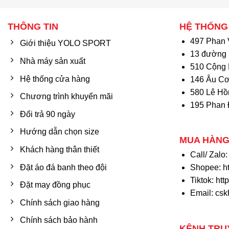
THÔNG TIN
HỆ THỐNG
497 Phan 
Giới thiệu YOLO SPORT
13 đường 
Nhà máy sản xuất
510 Cộng 
Hệ thống cửa hàng
146 Âu Cơ
580 Lê Hồ
Chương trình khuyến mãi
195 Phan 
Đổi trả 90 ngày
Hướng dẫn chọn size
MUA HÀNG
Khách hàng thân thiết
Call/ Zalo
Đặt áo đá banh theo đội
Shopee:
h
Tiktok:
htt
Đặt may đồng phục
Email: cs
Chính sách giao hàng
Chính sách bảo hành
KÊNH TRU