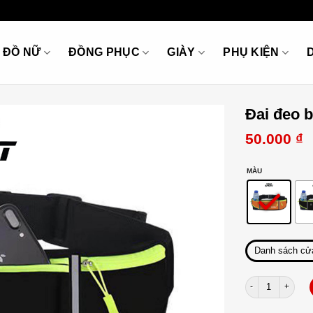
ĐỒ NỮ
ĐỒNG PHỤC
GIÀY
PHỤ KIỆN
Đai đeo 
50.000
₫
MÀU
Danh sách cử
Đai đeo bụng chạ