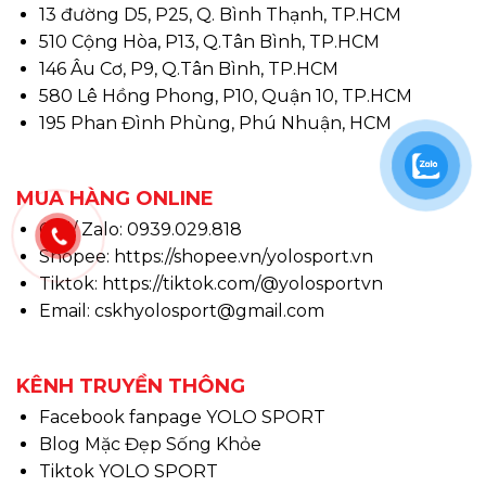
13 đường D5, P25, Q. Bình Thạnh, TP.HCM
510 Cộng Hòa, P13, Q.Tân Bình, TP.HCM
146 Âu Cơ, P9, Q.Tân Bình, TP.HCM
580 Lê Hồng Phong, P10, Quận 10, TP.HCM
195 Phan Đình Phùng, Phú Nhuận, HCM
MUA HÀNG ONLINE
Call/ Zalo: 0939.029.818
Shopee:
https://shopee.vn/yolosport.vn
Tiktok:
https://tiktok.com/@yolosportvn
Email: cskhyolosport@gmail.com
KÊNH TRUYỀN THÔNG
Facebook fanpage YOLO SPORT
Blog Mặc Đẹp Sống Khỏe
Tiktok YOLO SPORT