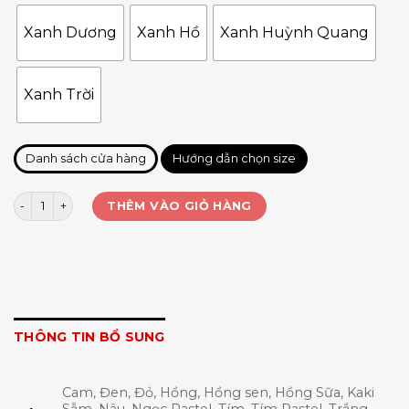
Xanh Dương
Xanh Hồ
Xanh Huỳnh Quang
Xanh Trời
Danh sách cửa hàng
Hướng dẫn chọn size
Quấn cán vợt Daltom G6 0.6mm số lượng
THÊM VÀO GIỎ HÀNG
THÔNG TIN BỔ SUNG
Cam, Đen, Đỏ, Hồng, Hồng sen, Hồng Sữa, Kaki
Sẫm, Nâu, Ngọc Pastel, Tím, Tím Pastel, Trắng,