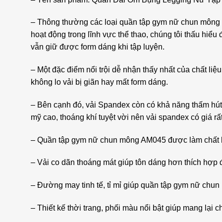
– Thông thường các loại quần tập gym nữ chun mông đ
hoạt động trong lĩnh vực thể thao, chúng tôi thấu hi
vẫn giữ được form dáng khi tập luyện.
– Một đặc điểm nổi trội dễ nhận thấy nhất của chất li
không lo vải bị giãn hay mất form dáng.
– Bên cạnh đó, vải Spandex còn có khả năng thấm hút mồ
mỹ cao, thoáng khí tuyệt vời nên vải spandex có giá
– Quần tập gym nữ chun mông AM045 được làm chất liệ
– Vải co dãn thoáng mát giúp tôn dáng hơn thích hợp 
– Đường may tinh tế, tỉ mỉ giúp quần tập gym nữ chu
– Thiết kế thời trang, phối màu nổi bật giúp mang lại c