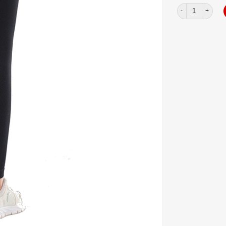
Quần dài dệt Naq