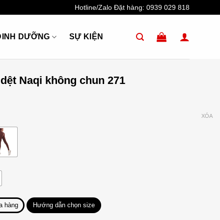
Hotline/Zalo Đặt hàng:
0939 029 818
DINH DƯỠNG
SỰ KIỆN
 dệt Naqi không chun 271
XÓA
a hàng
Hướng dẫn chọn size