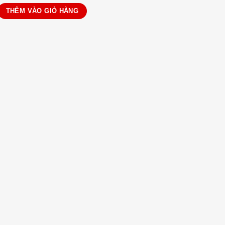
i không chun 271 số lượng
THÊM VÀO GIỎ HÀNG