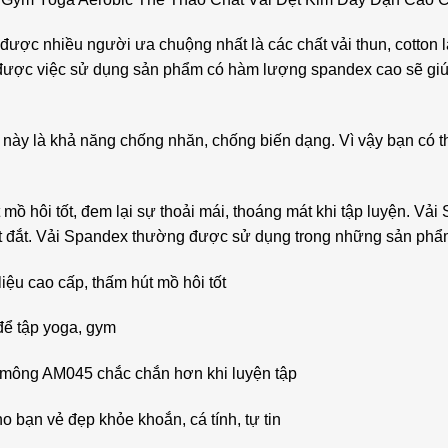
ược nhiều người ưa chuộng nhất là các chất vải thun, cotton l
ểu được việc sử dụng sản phẩm có hàm lượng spandex cao sẽ giú
ệu này là khả năng chống nhăn, chống biến dạng. Vì vậy bạn có 
 hôi tốt, đem lại sự thoải mái, thoáng mát khi tập luyện. Vải S
 rất đắt. Vải Spandex thường được sử dụng trong những sản p
u cao cấp, thấm hút mồ hôi tốt
để tập yoga, gym
n mông AM045 chắc chắn hơn khi luyện tập
ho bạn vẻ đẹp khỏe khoắn, cá tính, tự tin