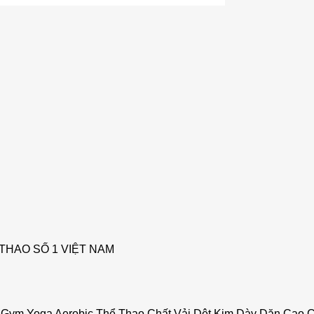
THAO SỐ 1 VIỆT NAM
 Gym Yoga Aerobic Thể Thao Chất Vải Dệt Kim Dày Dặn Cao