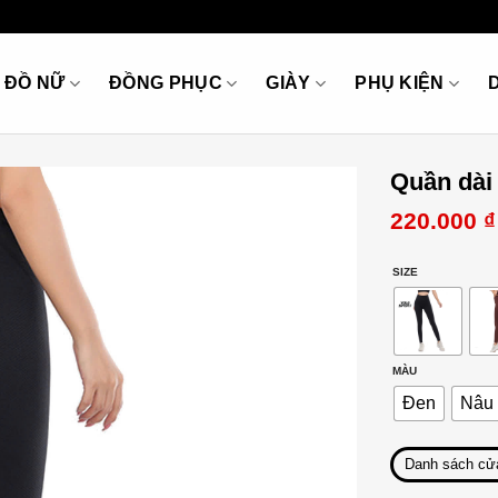
ĐỒ NỮ
ĐỒNG PHỤC
GIÀY
PHỤ KIỆN
Quần dài
220.000
₫
SIZE
MÀU
Đen
Nâu
Danh sách cử