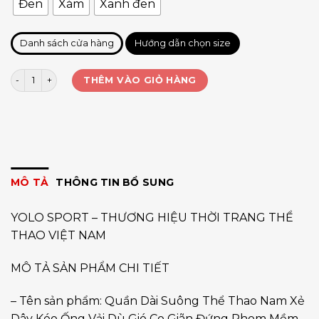
Đen
Xám
Xanh đen
Danh sách cửa hàng
Hướng dẫn chọn size
Quần dài dù suông nam xẻ ống số lượng
THÊM VÀO GIỎ HÀNG
MÔ TẢ
THÔNG TIN BỔ SUNG
YOLO SPORT – THƯƠNG HIỆU THỜI TRANG THỂ
THAO VIỆT NAM
MÔ TẢ SẢN PHẨM CHI TIẾT
– Tên sản phẩm: Quần Dài Suông Thể Thao Nam Xẻ
Dây Kéo Ống Vải Dù Gió Co Giãn Đứng Phom Mềm