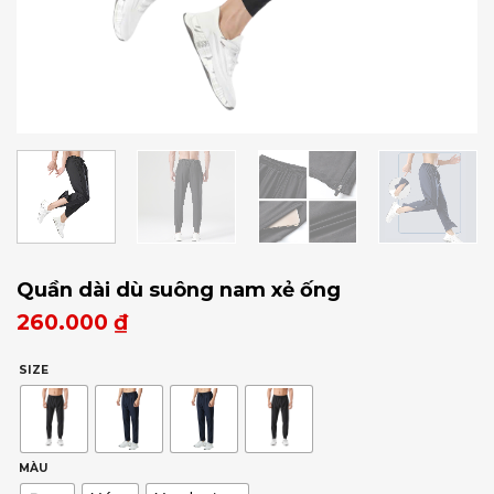
Quần dài dù suông nam xẻ ống
260.000
₫
SIZE
MÀU