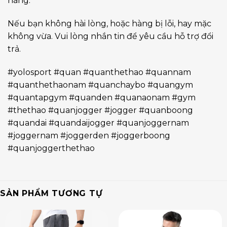
hàng.
Nếu bạn không hài lòng, hoặc hàng bị lỗi, hay mặc
không vừa. Vui lòng nhắn tin để yêu cầu hỗ trợ đổi
trả.
#yolosport #quan #quanthethao #quannam
#quanthethaonam #quanchaybo #quangym
#quantapgym #quanden #quanaonam #gym
#thethao #quanjogger #jogger #quanboong
#quandai #quandaijogger #quanjoggernam
#joggernam #joggerden #joggerboong
#quanjoggerthethao
SẢN PHẨM TƯƠNG TỰ