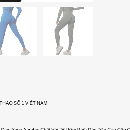
THAO SỐ 1 VIỆT NAM
 Gym Yoga Aerobic Chất Vải Dệt Kim Phối Dày Dặn Cao Cấp 