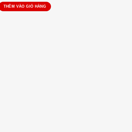
 ôm tròn chun mông 6600 số lượng
THÊM VÀO GIỎ HÀNG