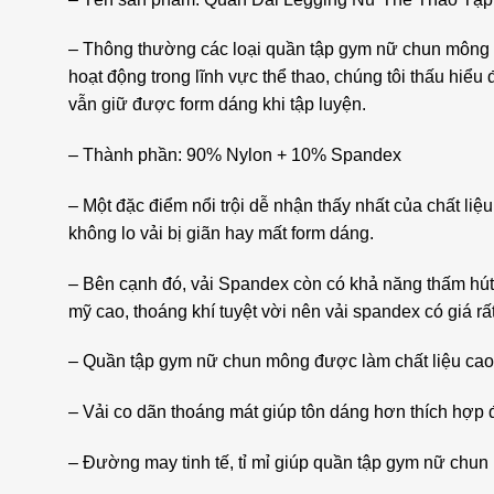
– Thông thường các loại quần tập gym nữ chun mông đ
hoạt động trong lĩnh vực thể thao, chúng tôi thấu hi
vẫn giữ được form dáng khi tập luyện.
– Thành phần: 90% Nylon + 10% Spandex
– Một đặc điểm nổi trội dễ nhận thấy nhất của chất li
không lo vải bị giãn hay mất form dáng.
– Bên cạnh đó, vải Spandex còn có khả năng thấm hút mồ
mỹ cao, thoáng khí tuyệt vời nên vải spandex có giá
– Quần tập gym nữ chun mông được làm chất liệu cao 
– Vải co dãn thoáng mát giúp tôn dáng hơn thích hợp 
– Đường may tinh tế, tỉ mỉ giúp quần tập gym nữ chun