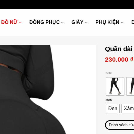
ĐỒ NỮ
ĐỒNG PHỤC
GIÀY
PHỤ KIỆN
Quần dài
230.000
₫
SIZE
MÀU
Đen
Xám
Danh sách cử