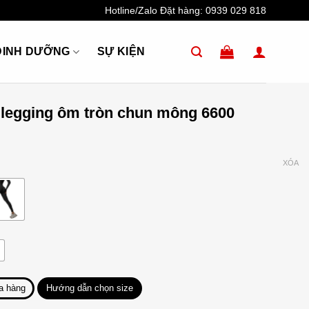
Hotline/Zalo Đặt hàng:
0939 029 818
DINH DƯỠNG
SỰ KIỆN
 legging ôm tròn chun mông 6600
XÓA
a hàng
Hướng dẫn chọn size