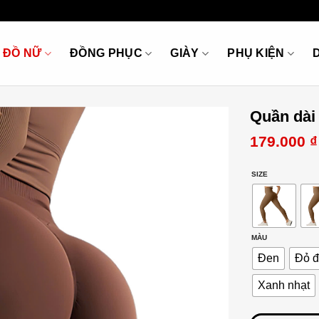
ĐỒ NỮ
ĐỒNG PHỤC
GIÀY
PHỤ KIỆN
Quần dài
179.000
₫
SIZE
MÀU
Đen
Đỏ 
Xanh nhạt