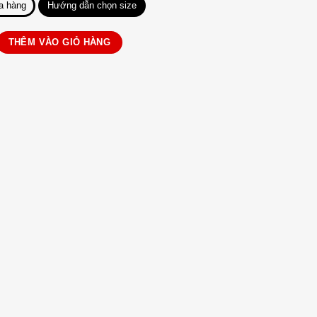
a hàng
Hướng dẫn chọn size
CM K109 số lượng
THÊM VÀO GIỎ HÀNG