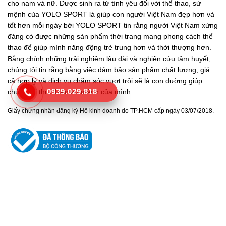
cho nam và nữ. Được sinh ra từ tình yêu đối với thể thao, sứ
mệnh của YOLO SPORT là giúp con người Việt Nam đẹp hơn và
tốt hơn mỗi ngày bởi YOLO SPORT tin rằng người Việt Nam xứng
đáng có được những sản phẩm thời trang mang phong cách thể
thao để giúp mình năng động trẻ trung hơn và thời thượng hơn.
Bằng chính những trải nghiệm lâu dài và nghiên cứu tâm huyết,
chúng tôi tin rằng bằng việc đảm bảo sản phẩm chất lượng, giá
cả hợp lý và dịch vụ chăm sóc vượt trội sẽ là con đường giúp
0939.029.818
chúng tôi thực hiện sứ mệnh của mình.
Giấy chứng nhận đăng ký Hộ kinh doanh do TP.HCM cấp ngày 03/07/2018.