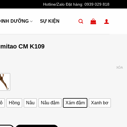
Hotline/Zalo Đặt hàng:
0939 029 818
DINH DƯỠNG
SỰ KIỆN
 mitao CM K109
XÓA
đô
Hồng
Nâu
Nâu đậm
Xám đậm
Xanh bơ