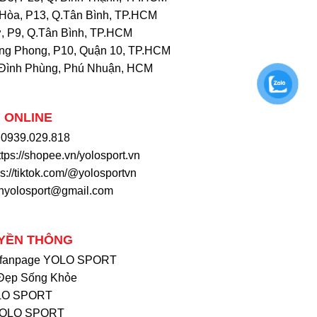
Hòa, P13, Q.Tân Bình, TP.HCM
, P9, Q.Tân Bình, TP.HCM
ng Phong, P10, Quận 10, TP.HCM
Đình Phùng, Phú Nhuận, HCM
 ONLINE
: 0939.029.818
ttps://shopee.vn/yolosport.vn
ps://tiktok.com/@yolosportvn
khyolosport@gmail.com
YỀN THÔNG
 fanpage YOLO SPORT
Đẹp Sống Khỏe
OLO SPORT
YOLO SPORT