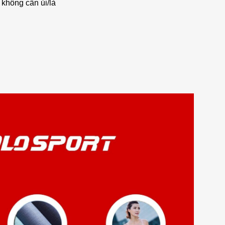
 không cần ủi/là