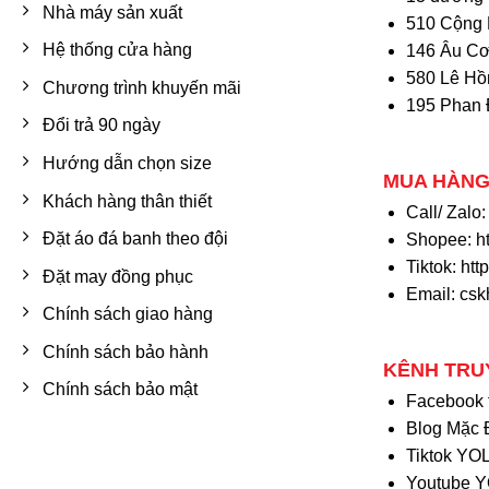
Nhà máy sản xuất
510 Cộng 
Hệ thống cửa hàng
146 Âu Cơ
580 Lê Hồ
Chương trình khuyến mãi
195 Phan 
Đổi trả 90 ngày
Hướng dẫn chọn size
MUA HÀNG
Khách hàng thân thiết
Call/ Zalo
Đặt áo đá banh theo đội
Shopee:
h
Tiktok:
htt
Đặt may đồng phục
Email: cs
Chính sách giao hàng
Chính sách bảo hành
KÊNH TRU
Chính sách bảo mật
Facebook
Blog Mặc 
Tiktok Y
Youtube 