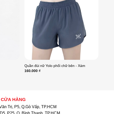
Quần đùi nữ Yolo phối chữ bên - Xám
160.000
₫
 CỬA HÀNG
Văn Trị, P5, Q.Gò Vấp, TP.HCM
D5, P25, Q. Bình Thạnh, TP.HCM