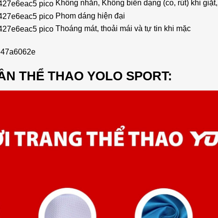
Không nhăn, Không biến dạng (co, rút) khi giặt,
Phom dáng hiện đại
Thoáng mát, thoải mái và tự tin khi mặc
ẦN THỂ THAO YOLO SPORT: